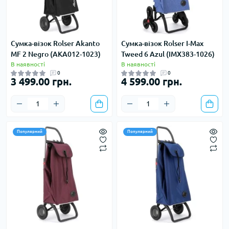
Сумка-візок Rolser Akanto
Сумка-візок Rolser I-Max
MF 2 Negro (AKA012-1023)
Tweed 6 Azul (IMX383-1026)
В наявності
В наявності
0
0
3 499.00 грн.
4 599.00 грн.
Популярний
Популярний