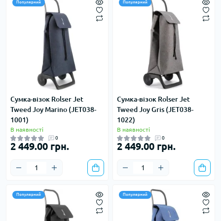
Популярний
Популярний
Сумка-візок Rolser Jet
Сумка-візок Rolser Jet
Tweed Joy Marino (JET038-
Tweed Joy Gris (JET038-
1001)
1022)
В наявності
В наявності
0
0
2 449.00 грн.
2 449.00 грн.
Популярний
Популярний