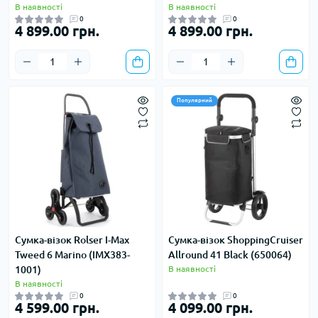
В наявності
В наявності
0
0
4 899.00 грн.
4 899.00 грн.
Популярний
Сумка-візок Rolser I-Max
Cумка-візок ShoppingCruiser
Tweed 6 Marino (IMX383-
Allround 41 Black (650064)
1001)
В наявності
В наявності
0
0
4 599.00 грн.
4 099.00 грн.