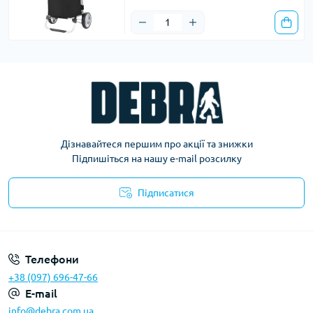
Дізнавайтеся першим про акції та знижки
Підпишіться на нашу e-mail розсилку
Підписатися
Політика конфіденційності
Телефони
+38 (097) 696-47-66
E-mail
info@debra.com.ua