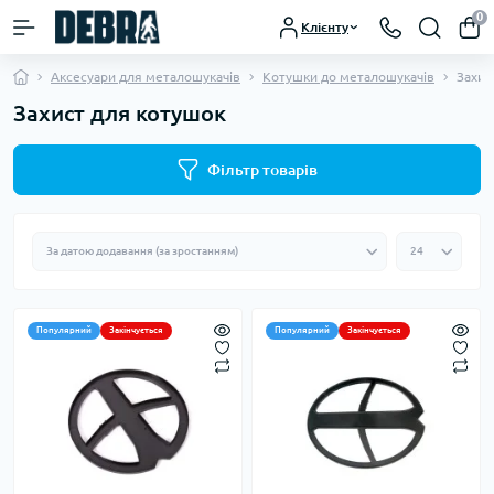
0
Клієнту
Аксесуари для металошукачів
Котушки до металошукачів
Захис
Захист для котушок
Фільтр товарів
Популярний
Закінчується
Популярний
Закінчується