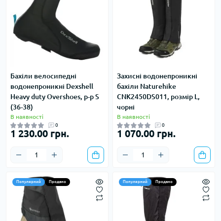
Бахіли велосипедні
Захисні водонепроникні
водонепроникні Dexshell
бахіли Naturehike
Heavy duty Overshoes, р-р S
CNK2450DS011, розмір L,
(36-38)
чорні
В наявності
В наявності
0
0
1 230.00 грн.
1 070.00 грн.
Популярний
Продано
Популярний
Продано