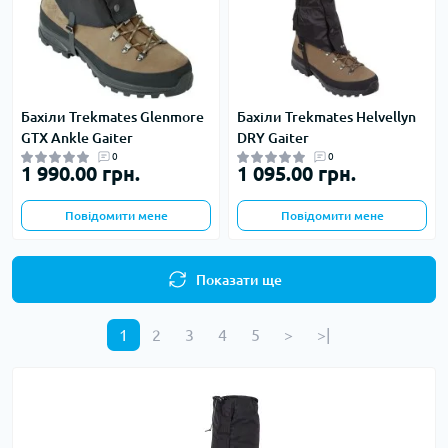
Бахіли Trekmates Glenmore
Бахіли Trekmates Helvellyn
GTX Ankle Gaiter
DRY Gaiter
0
0
1 990.00 грн.
1 095.00 грн.
Повідомити мене
Повідомити мене
Показати ще
1
2
3
4
5
>
>|