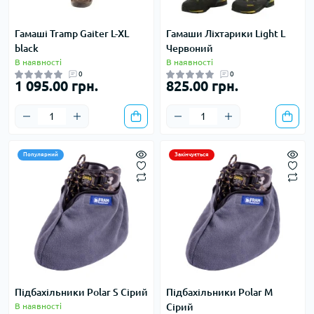
Гамаші Tramp Gaiter L-XL
Гамаши Ліхтарики Light L
black
Червоний
В наявності
В наявності
0
0
1 095.00 грн.
825.00 грн.
Популярний
Закінчується
Підбахільники Polar S Сірий
Підбахільники Polar M
В наявності
Сірий