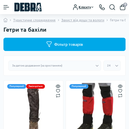
0
Клієнту
Туристичне спорядження
Захист від дощу та вологи
Гетри та ба
Гетри та бахіли
Фільтр товарів
Популярний
Закінчується
Популярний