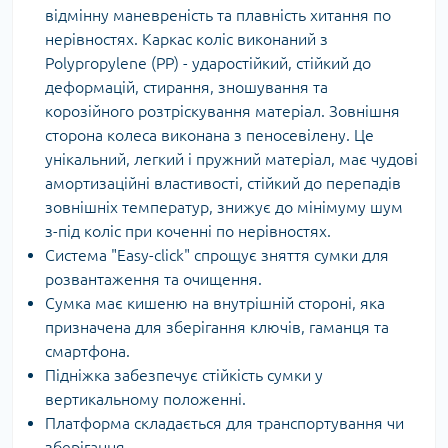
відмінну маневреність та плавність хитання по
нерівностях. Каркас коліс виконаний з
Polypropylene (PP) - ударостійкий, стійкий до
деформацій, стирання, зношування та
корозійного розтріскування матеріал. Зовнішня
сторона колеса виконана з пеносевілену. Це
унікальний, легкий і пружний матеріал, має чудові
амортизаційні властивості, стійкий до перепадів
зовнішніх температур, знижує до мінімуму шум
з-під коліс при коченні по нерівностях.
Система "Easy-click" спрощує зняття сумки для
розвантаження та очищення.
Сумка має кишеню на внутрішній стороні, яка
призначена для зберігання ключів, гаманця та
смартфона.
Підніжка забезпечує стійкість сумки у
вертикальному положенні.
Платформа складається для транспортування чи
зберігання.