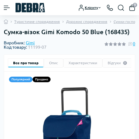
0
Клієнту
Туристичне спорядження
Дорожнє спорядження
Сумки господа
Сумка-візок Gimi Komodo 50 Blue (168435)
Виробник:
Gimi
0
Код товару:
11199-07
Все про товар
Опис
Характеристики
Відгуки
0
Популярний
Продано