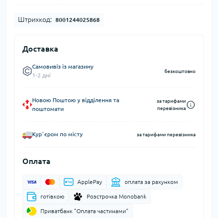
Штрихкод:
8001244025868
Доставка
Самовивіз із магазину
безкоштовно
1-2 дні
Новою Поштою у відділення та
за тарифами
поштомати
перевізника
Курʼєром по місту
за тарифами перевізника
Оплата
ApplePay
оплата за рахунком
готівкою
Розстрочка Monobank
Приватбанк "Оплата частинами"