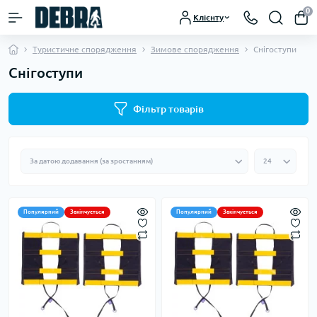
0
Клієнту
Туристичне спорядження
Зимове спорядження
Снігоступи
Снігоступи
Фільтр товарів
Популярний
Закінчується
Популярний
Закінчується