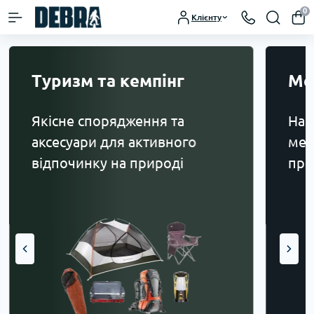
0
Клієнту
Туризм та кемпінг
Ме
Якісне спорядження та
Най
аксесуари для активного
мет
відпочинку на природі
про