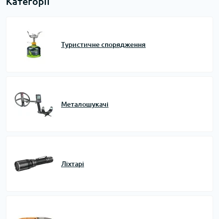
Категорії
Туристичне спорядження
Металошукачі
Ліхтарі