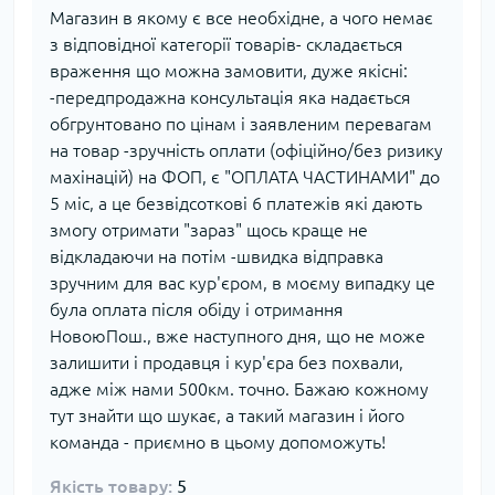
Магазин в якому є все необхідне, а чого немає
з відповідної категорії товарів- складається
враження що можна замовити, дуже якісні:
-передпродажна консультація яка надається
обгрунтовано по цінам і заявленим перевагам
на товар -зручність оплати (офіційно/без ризику
махінацій) на ФОП, є "ОПЛАТА ЧАСТИНАМИ" до
5 міс, а це безвідсоткові 6 платежів які дають
змогу отримати "зараз" щось краще не
відкладаючи на потім -швидка відправка
зручним для вас кур'єром, в моєму випадку це
була оплата після обіду і отримання
НовоюПош., вже наступного дня, що не може
залишити і продавця і кур'єра без похвали,
адже між нами 500км. точно. Бажаю кожному
тут знайти що шукає, а такий магазин і його
команда - приємно в цьому допоможуть!
Якість товару:
5