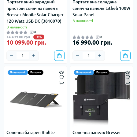
Портативний зарядний
Портативна складана
пристрій сонячна панель
сонячна панель Litheli 100W
Bresser Mobile Solar Charger
Solar Panel
120 Watt USB DC (3810070)
В наявності
В наявності
0
14 499.00 грн.
-30%
0
10 099.00 грн.
16 990.00 грн.
Популярний
Продано
Популярний
Продано
Сонячна батарея Biolite
Сонячна панель Bresser