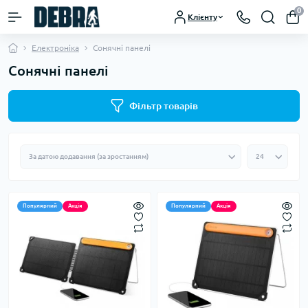
0
Клієнту
Електроніка
Сонячні панелі
Сонячні панелі
Фільтр товарів
Популярний
Акція
Популярний
Акція