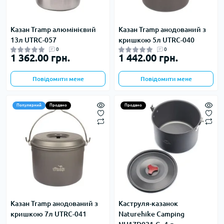
Казан Tramp алюмінієвий
Казан Tramp анодований з
13л UTRC-057
кришкою 5л UTRC-040
0
0
1 362.00 грн.
1 442.00 грн.
Повідомити мене
Повідомити мене
Популярний
Продано
Продано
Казан Tramp анодований з
Каструля-казанок
кришкою 7л UTRC-041
Naturehike Camping