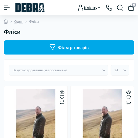
0
Клієнту
Одяг
Фліси
Фліси
Фільтр товарів