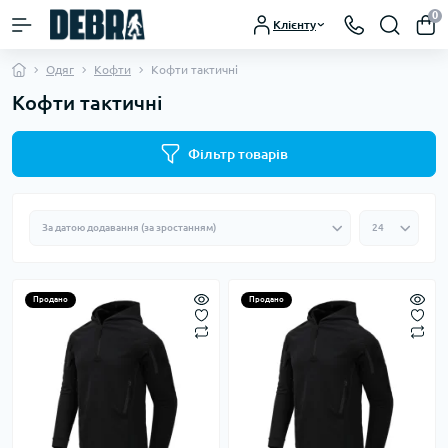
0
Клієнту
Одяг
Кофти
Кофти тактичні
Кофти тактичні
Фільтр товарів
Продано
Продано