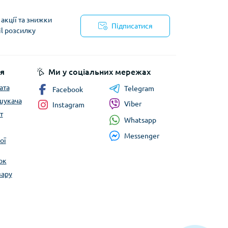
Сумки господарські
акції та знижки
Підписатися
il розсилку
йності
я
Ми у соціальних мережах
ата
Telegram
Facebook
шукача
Viber
Instagram
т
Whatsapp
Messenger
ої
ок
вару