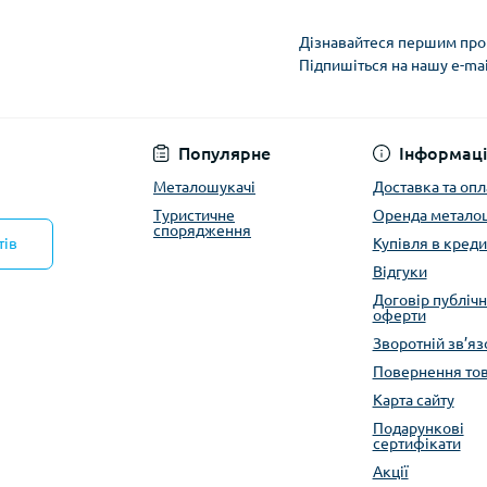
Дізнавайтеся першим про 
Підпишіться на нашу e-ma
Політика конфіденці
Популярне
Інформаці
Металошукачі
Доставка та опл
Туристичне
Оренда метало
спорядження
тів
Купівля в креди
Відгуки
Договір публічн
оферти
Зворотній зв’яз
Повернення то
Карта сайту
Подарункові
сертифікати
Акції