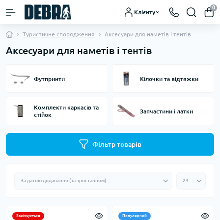
0
Клієнту
Туристичне спорядження
Аксесуари для наметів і тентів
Аксесуари для наметів і тентів
Футпринти
Кілочки та відтяжки
Комплекти каркасів та
Запчастини і латки
стійок
Фільтр товарів
Закінчується
Популярний