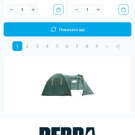
Показати ще
1
2
3
4
5
6
7
8
9
>
>|