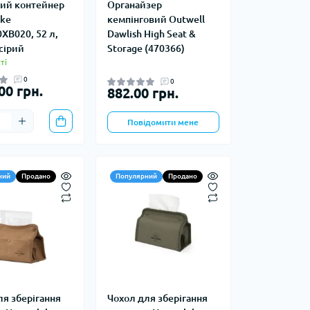
ий контейнер
Органайзер
ike
кемпінговий Outwell
Кавоварки кемпінгові
XB020, 52 л,
Dawlish High Seat &
а та контейнери
Казанки кемпінгові
сірий
Storage (470366)
Електричні грілки
Набори посуду кемпінгові
ті
Хімічні грілки
Чайники кемпінгові
0
0
00 грн.
882.00 грн.
Туристичні газові плити
Повідомити мене
ний
Продано
Популярний
Продано
Компаси
тні системи
Чохли для карт
води
і води
ля зберігання
Чохол для зберігання