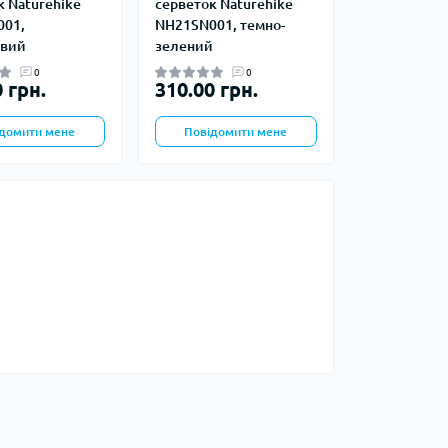
к Naturehike
серветок Naturehike
01,
NH21SN001, темно-
Запальнички
евий
зелений
Кресала
0
0
анки, чайники,
Сухе пальне
 грн.
310.00 грн.
Штормові сірники
судочки
домити мене
Повідомити мене
суари
ду
ки
ади
и, стакани
Снігоступи
Лавинне спорядження