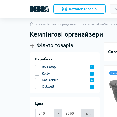
Каталог товарiв
Кемпінгове спорядження
Кемпінгові меблі
Ке
Кемпінгові органайзери
Скл
Фільтр товарів
Нож
Сор
Кухо
Кол
Виробник
Акс
Bo-Camp
1
Ком
Наме
Kelty
Поп
1
Naturehike
6
Outwell
1
Вкл
Бів
Под
Ціна
Ков
-
грн.
Ком