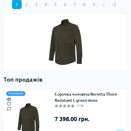
1
2
3
4
5
6
7
8
9
>
>|
Топ продажів
Сорочка чоловіча Beretta Thorn
Популярний
Resistant L green moss
0
7 398.00 грн.