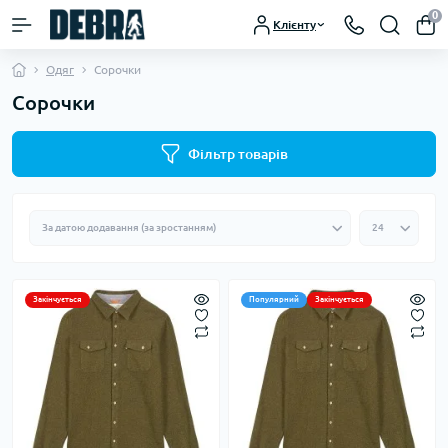
0
Клієнту
Одяг
Сорочки
Сорочки
Фільтр товарів
Закінчується
Популярний
Закінчується