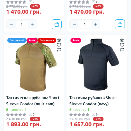
0
0
2 773.00 грн.
2 773.00 грн.
-47%
-47%
1 470.00 грн.
1 470.00 грн.
Популярний
Акція
Закінчується
Акція
Тактическая рубашка Short
Тактична рубашка Short
Sleeve Condor (multicam)
Sleeve Condor (navy)
В наявності
В наявності
0
0
2 630.00 грн.
2 630.00 грн.
-28%
-37%
1 893.00 грн.
1 657.00 грн.