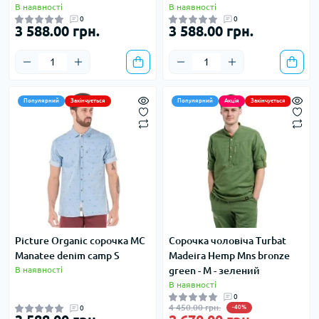
В наявності
В наявності
0
0
3 588.00 грн.
3 588.00 грн.
Популярний
Закінчується
Популярний
Акція
Закінчується
Picture Organic сорочка MC
Сорочка чоловіча Turbat
Manatee denim camp S
Madeira Hemp Mns bronze
В наявності
green - M - зелений
В наявності
0
4 450.00 грн.
0
-40%