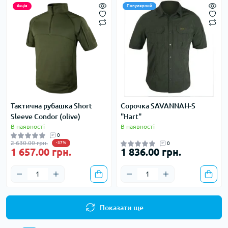
Акція
Популярний
Тактична рубашка Short
Сорочка SAVANNAH-S
Sleeve Condor (olive)
"Hart"
В наявності
В наявності
0
2 630.00 грн.
-37%
0
1 657.00 грн.
1 836.00 грн.
Показати ще