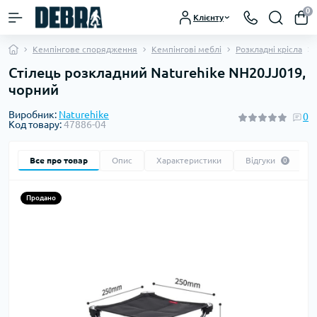
0
Клієнту
Кемпінгове спорядження
Кемпінгові меблі
Розкладні крісла
Стілець розкладний Naturehike NH20JJ019,
чорний
Виробник:
Naturehike
0
Код товару:
47886-04
Все про товар
Опис
Характеристики
Відгуки
0
Продано