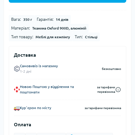
Вага:
Гарантія:
350 г
14 днів
Матеріал:
Тканина Oxford 900D, алюміній
Тип товару:
Тип:
Меблі для кемпінгу
Стільці
Доставка
Самовивіз із магазину
безкоштовно
1-2 дні
Новою Поштою у відділення та
за тарифами
поштомати
перевізника
Курʼєром по місту
за тарифами перевізника
Оплата