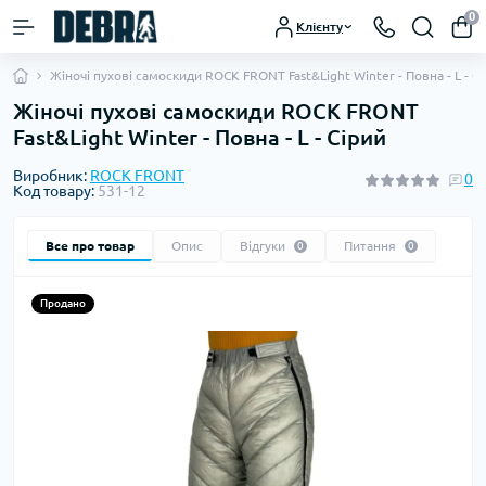
0
Клієнту
Жіночі пухові самоскиди ROCK FRONT Fast&Light Winter - Повна - L - С
Жіночі пухові самоскиди ROCK FRONT
Fast&Light Winter - Повна - L - Сірий
Виробник:
ROCK FRONT
0
Код товару:
531-12
Все про товар
Опис
Відгуки
Питання
0
0
Продано