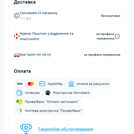
Доставка
Самовивіз із магазину
безкоштовно
1-2 дні
Новою Поштою у відділення та
за тарифами
поштомати
перевізника
Курʼєром по місту
за тарифами перевізника
Оплата
ApplePay
оплата за рахунком
готівкою
Розстрочка Monobank
Приватбанк "Оплата частинами"
Миттєва розстрочка "Приватбанк"
Гарантійне обслуговування