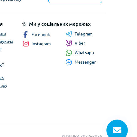
йності
я
Ми у соціальних мережах
ата
Telegram
Facebook
шукача
Viber
Instagram
т
Whatsapp
Messenger
ої
ок
вару
© DEBRA 2022–2026