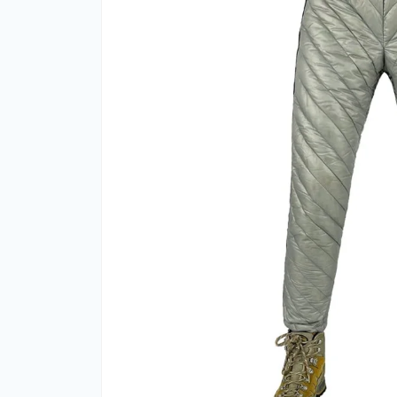
Фут
Кіло
Комп
Запч
Біот
Кем