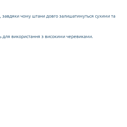
Кішки, льдос
истичні рушники
Льодоруби
Страхувальн
, завдяки чому штани довго залишатимуться сухими та
Сумки для мо
ь для використання з високими черевиками.