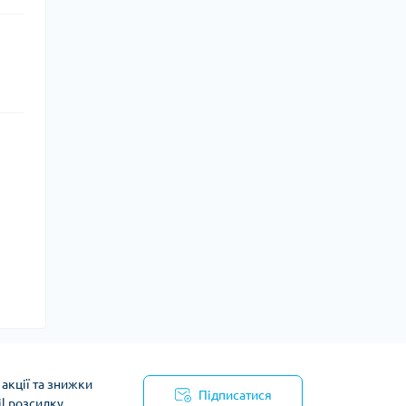
акції та знижки
Підписатися
il розсилку