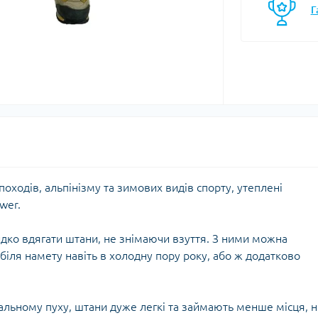
Г
моси
Кавоварки
Газові балони
мочашки
Казанки
Газові пальники
мопляшки
Каструлі, каз
Газові різаки
кавоварки
астини та аксесуари для
Мультипаливні пальники
мопосуду
Контейнери, 
Системи приготування їжі
Кухонні аксе
Спиртові пальники
Миски
Запчастини, аксесуари,
Набори посу
комплектуючі до пальників
Обробні дош
та балонів
Сковорідки
оходів, альпінізму та зимових видів спорту, утеплені
Столові прил
wer.
Чайники
Чашки, кружк
дко вдягати штани, не знімаючи взуття. З ними можна
іля намету навіть в холодну пору року, або ж додатково
єнічні засоби
Блок-ролики
ляд за шкірою та
Гаки
альному пуху, штани дуже легкі та займають менше місця, н
цезахисні засоби