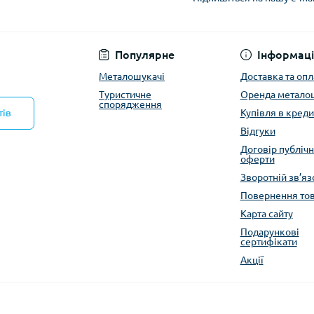
Політика конфіденці
Популярне
Інформаці
Металошукачі
Доставка та опл
Туристичне
Оренда метало
спорядження
тів
Купівля в креди
Відгуки
Договір публічн
оферти
Зворотній зв’яз
Повернення то
Карта сайту
Подарункові
сертифікати
Акції