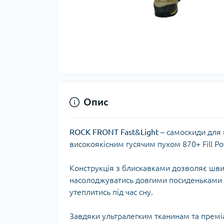
Тер
Тер
Тер
Запч
тер
Опис
ROCK FRONT Fast&Light
– самоскиди для п
високоякісним гусячим пухом 870+ Fill Po
Конструкція з блискавками дозволяє шви
насолоджуватись довгими посиденьками б
утеплитись під час сну.
Гігі
Дог
Завдяки ультралегким тканинам та премі
сон