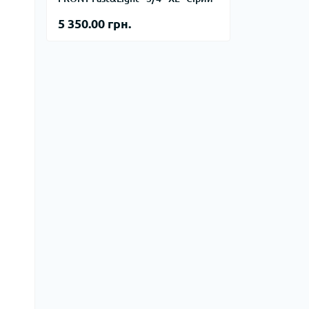
тупи
5 350.00 грн.
е спорядження
тузок
Баули
Валізи
Гаманці
Дорожні сумки
Замки та аксесуари для валіз
Косметички
Органайзери
Поясні сумки
Сумки на кермо
Сумки на плече
Шопери
Мішки для речей