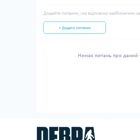
Додайте питання, і ми відповімо найближчим ча
+ Додати питання
Немає питань про даний т