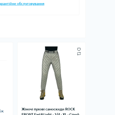
арантійне обслуговування
Запальнички
Кресала
анки, чайники,
Сухе пальне
Штормові сірники
судочки
суари
ду
ки
ади
и, стакани
Снігоступи
Жіночі пухові самоскиди ROCK
Лавинне спорядження
іж
FRONT Fast&Light - 3/4 - XL - Сірий