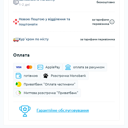
безкоштовно
1-2 дні
Новою Поштою у відділення та
за тарифами
поштомати
перевізника
Курʼєром по місту
за тарифами перевізника
Оплата
ApplePay
оплата за рахунком
готівкою
Розстрочка Monobank
Приватбанк "Оплата частинами"
Миттєва розстрочка "Приватбанк"
Гарантійне обслуговування