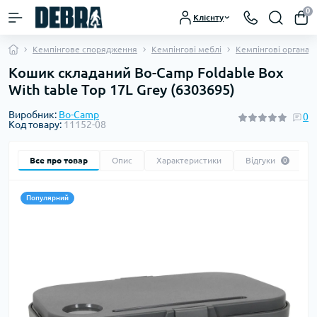
0
Клієнту
Кемпінгове спорядження
Кемпінгові меблі
Кемпінгові органай
Кошик складаний Bo-Camp Foldable Box
With table Top 17L Grey (6303695)
Виробник:
Bo-Camp
0
Код товару:
11152-08
Все про товар
Опис
Характеристики
Відгуки
0
Популярний