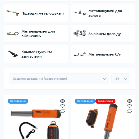
Металошукачі для
Підводні металошукачі
золота
Металошукачі для
За рівнем досвіду
військових
Комплектуючі та
Металошукачі б/у
запчастини
Популярний
Популярний
Закінчується