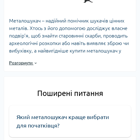
Металошукач – надійний помічник шукачів цінних
металів. Хтось з його допомогою досліджує власне
подвір’я, щоб знайти старовинні скарби, проводить
археологічні розкопки або навіть виявляє зброю чи
вибухівку, а найвигідніше купити металошукач у
Львові можна в інтернет-магазині DEBRA! Ми
Розгорнути
пропонуємо якісні прилади з доставкою в будь-який
куточок в Україні.
Що таке металошукачі та для чого вони потрібні
Поширені питання
Металошукач (металодетектор) – електронний
прилад, ключова задача якого – пошук металу. Вони
мають провідність, тому виявляють метал в
Який металошукач краще вибрати
слабкопровідному середовищі – ґрунті, на дня
для початківця?
водойм, під одягом, в деревині тощо.