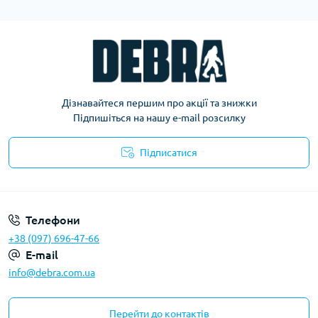
популярні та мають доступну вартість, підходять для
пошуку артефактів та монет в піску чи гравії,
специфічних завдань під водою. Прилад більш
чутливий до глибин, тому підійде для новачків і
шукачів з досвідом.
Професійний металошукач відрізняється високою
Дізнавайтеся першим про акції та знижки
точністю, багатофункціональністю та широкими
Підпишіться на нашу e-mail розсилку
можливостями. Він виявляє найдрібніші об’єкти в
різних умовах – на великій глибині, в засміченій
Підписатися
зоні та воді.
Політика конфіденційності
Придбати професійний металошукач в магазині
DEBRA у Львові варто не тільки через невисоку
Телефони
вартість. Наші моделі здатні працювати в різних
+38 (097) 696-47-66
режимах для пошуку фрагментів золота та
E-mail
археологічних цінностей в конкретних умовах.
info@debra.com.ua
Серед можливих налаштувань – дискримінація,
мультичастотність і баланс ґрунту, що ідеально
підходить і для звичайних кладошукачів, і для
Перейти до контактів