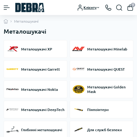
0
Клієнту
Металошукачі
Металошукачі
Металошукачі XP
Металошукачі Minelab
Металошукачі Garrett
Металошукачі QUEST
Металошукачі Golden
Металошукачі Nokta
Mask
Металошукачі DeepTech
Пінпоінтери
Глибинні металошукачі
Для служб безпеки