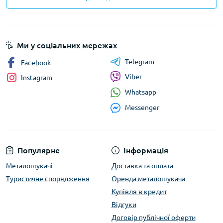
професійних археологів, і для військових-
рятувальників.
На цьому зображенні можна побачити приклади
Ми у соціальних мережах
металошукачів для новачків та професіоналів:
Telegram
Facebook
Viber
Instagram
Whatsapp
Messenger
Популярне
Інформація
Металошукачі
Доставка та оплата
Туристичне спорядження
Оренда металошукача
Купівля в кредит
Відгуки
Договір публічної оферти