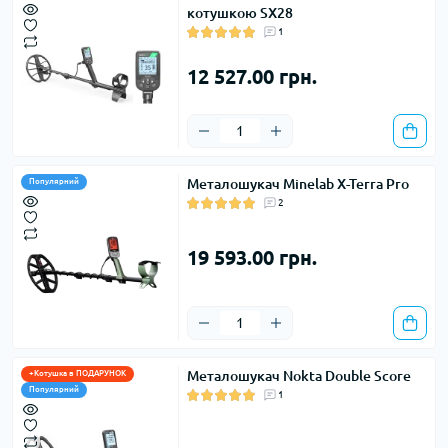
котушкою SX28
1
12 527.00 грн.
Металошукач Minelab X-Terra Pro
Популярний
2
19 593.00 грн.
Металодетектори можуть мати різну частоту:
Металошукач Nokta Double Score
+Котушка в ПОДАРУНОК
Популярний
1
надвисокочастотні
– мають 40–120 кГц і більше: