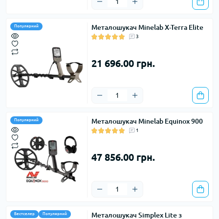
Також у нас можна купити металошукач б/у. Ми
Металошукач Minelab X-Terra Elite
Популярний
ретельно перевіряємо прилади і пропонуємо
3
функціональні, справні та якісні варіанти за
доступною вартістю.
21 696.00 грн.
Дане зображення показує різні моделі
металодетекторів, які можна придбати в магазині
DEBRA:
Металошукач Minelab Equinox 900
Популярний
1
47 856.00 грн.
Металошукач Simplex Lite з
Бестселер
Популярний