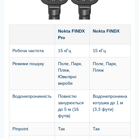
Nokta FINDX
Nokta FINDX
Pro
Робоча частота
15 кГц
15 кГц
Режими пошуку
Поле, Парк,
Поле, Парк,
Пляж,
Пляж
Ювелірні
вироби
Водонепроникність
Повністю
Водонепроникна
занурюється
котушка до 1 м
до 5 м (16
(3,3 фути)
футів)
Pinpoint
Так
Так