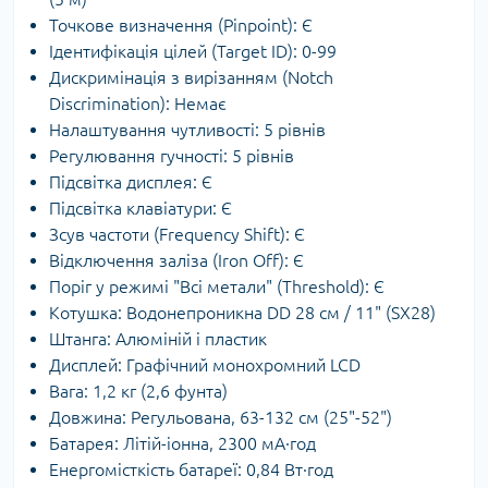
Точкове визначення (Pinpoint): Є
Ідентифікація цілей (Target ID): 0-99
Дискримінація з вирізанням (Notch
Discrimination): Немає
Налаштування чутливості: 5 рівнів
Регулювання гучності: 5 рівнів
Підсвітка дисплея: Є
Підсвітка клавіатури: Є
Зсув частоти (Frequency Shift): Є
Відключення заліза (Iron Off): Є
Поріг у режимі "Всі метали" (Threshold): Є
Котушка: Водонепроникна DD 28 см / 11" (SX28)
Штанга: Алюміній і пластик
Дисплей: Графічний монохромний LCD
Вага: 1,2 кг (2,6 фунта)
Довжина: Регульована, 63-132 см (25"-52")
Батарея: Літій-іонна, 2300 мА·год
Енергомісткість батареї: 0,84 Вт·год