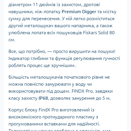
діаметром 11 дюймів із захистом, дротові
навушники, ніж-лопатку
Premium Digger
та містку
сумку для перенесення. У ній легко розміститься
другий металошукач вашого напарника, а також
улюблена лопата всіх пошуковців Fiskars Solid 80
см.
Все, що потрібно, — просто вирушити на пошуки!
Індикатор глибини та функція регулювання гучності
роблять процес ще зручнішим.
Більшість металошукачів початкового рівня не
можна повністю занурювати у воду чи
використовувати під дощем. FINDX Pro, завдяки
класу захисту
IP68
, дозволяє занурення до 5 м.
Корпус блоку FindX Pro виготовлений із
високоякісного протиударного пластику з
прогумованими вставками для надійності.
Телескопічна штанга зроблена з алюмінію, має