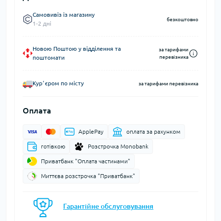
Самовивіз із магазину
безкоштовно
1-2 дні
Новою Поштою у відділення та
за тарифами
поштомати
перевізника
Курʼєром по місту
за тарифами перевізника
Оплата
ApplePay
оплата за рахунком
готівкою
Розстрочка Monobank
Приватбанк "Оплата частинами"
Миттєва розстрочка "Приватбанк"
Гарантійне обслуговування