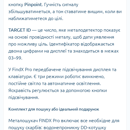
кнопку
Pinpoint
. Гучність сигналу
збільшуватиметься, а тон ставатиме вищим, коли ви
наближатиметеся до цілі.
TARGET ID
— це число, яке металодетектор показує
на основі провідності металу, щоб дати уявлення
про можливу ціль. Ідентифікатор відображається
двома цифрами на дисплеї та знаходиться в межах
03–99.
У FindX Pro передбачене підсвічування дисплея та
клавіатури. Є три режими роботи: вимкнено,
постійне світло та автоматичне освітлення.
Яскравість регулюється за допомогою кнопки
підсвічування.
Комплект для пошуку або ідеальний подарунок
Металошукач FINDX Pro включає все необхідне для
пошуку скарбів: водонепроникну DD-котушку