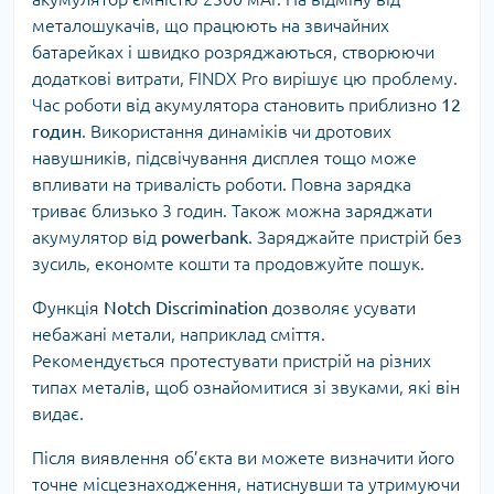
металошукачів, що працюють на звичайних
батарейках і швидко розряджаються, створюючи
додаткові витрати, FINDX Pro вирішує цю проблему.
Час роботи від акумулятора становить приблизно
12
годин
. Використання динаміків чи дротових
навушників, підсвічування дисплея тощо може
впливати на тривалість роботи. Повна зарядка
триває близько 3 годин. Також можна заряджати
акумулятор від
powerbank
. Заряджайте пристрій без
зусиль, економте кошти та продовжуйте пошук.
Функція
Notch Discrimination
дозволяє усувати
небажані метали, наприклад сміття.
Рекомендується протестувати пристрій на різних
типах металів, щоб ознайомитися зі звуками, які він
видає.
Після виявлення об’єкта ви можете визначити його
точне місцезнаходження, натиснувши та утримуючи