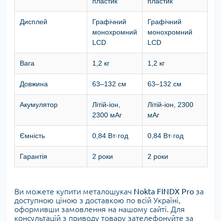
пластик
пластик
Дисплей
Графічний
Графічний
монохромний
монохромний
LCD
LCD
Вага
1,2 кг
1,2 кг
Довжина
63–132 см
63–132 см
Акумулятор
Літій-іон,
Літій-іон, 2300
2300 мАг
мАг
Ємність
0,84 Вт·год
0,84 Вт·год
Гарантія
2 роки
2 роки
Ви можете купити металошукач
Nokta FINDX Pro
за
доступною ціною з доставкою по всій Україні,
оформивши замовлення на нашому сайті. Для
консультацій з приводу товару зателефонуйте за