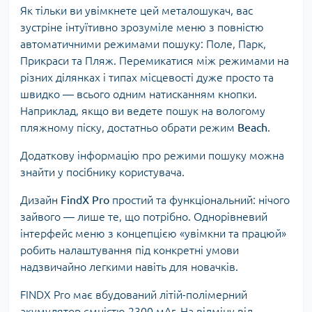
Як тільки ви увімкнете цей металошукач, вас
зустріне інтуїтивно зрозуміле меню з повністю
автоматичними режимами пошуку: Поле, Парк,
Прикраси та Пляж. Перемикатися між режимами на
різних ділянках і типах місцевості дуже просто та
швидко — всього одним натисканням кнопки.
Наприклад, якщо ви ведете пошук на вологому
пляжному піску, достатньо обрати режим
Beach
.
Додаткову інформацію про режими пошуку можна
знайти у посібнику користувача.
Дизайн
FindX Pro
простий та функціональний: нічого
зайвого — лише те, що потрібно. Однорівневий
інтерфейс меню з концепцією «увімкни та працюй»
робить налаштування під конкретні умови
надзвичайно легкими навіть для новачків.
FINDX Pro має вбудований літій-полімерний
акумулятор ємністю 2300 мАг. На відміну від