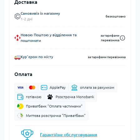
Доставка
Самовивіз із магазину
безкоштовно
1-2 дні
Новою Поштою у відділення та
за тарифами
поштомати
перевізника
Курʼєром по місту
за тарифами перевізника
Оплата
ApplePay
оплата за рахунком
готівкою
Розстрочка Monobank
Приватбанк "Оплата частинами"
Миттєва розстрочка "Приватбанк"
Гарантійне обслуговування