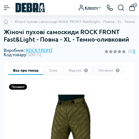
0
Клієнту
Жіночі пухові самоскиди ROCK FRONT Fast&Light - Повна - XL - Темно
Жіночі пухові самоскиди ROCK FRONT
Fast&Light - Повна - XL - Темно-оливковий
Виробник:
ROCK FRONT
0
Код товару:
500-12
Все про товар
Опис
Відгуки
Питання
0
0
Продано