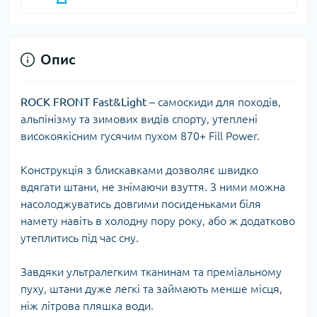
Опис
ROCK FRONT Fast&Light
– самоскиди для походів,
альпінізму та зимових видів спорту, утеплені
високоякісним гусячим пухом 870+ Fill Power.
Конструкція з блискавками дозволяє швидко
вдягати штани, не знімаючи взуття. З ними можна
насолоджуватись довгими посиденьками біля
намету навіть в холодну пору року, або ж додатково
утеплитись під час сну.
Завдяки ультралегким тканинам та преміальному
пуху, штани дуже легкі та займають менше місця,
ніж літрова пляшка води.