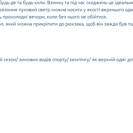
Кішки, льдос
удь-де та будь-коли. Взимку та під час сходжень це ідеальн
истичні рушники
Льодоруби
жсезоння пуховий светр можна носити у якості верхнього одя
Страхувальн
ють прохолодні вечори, коли без нього не обійтися.
Сумки для мо
л, який можна прикріпити до рюкзака, щоб він зажди був пі
й сезон/ зимових видів спорту/ кемпінгу/ як верхній одяг д