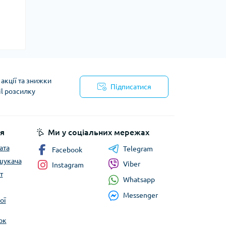
акції та знижки
Підписатися
il розсилку
йності
я
Ми у соціальних мережах
ата
Telegram
Facebook
шукача
Viber
Instagram
т
Whatsapp
Messenger
ої
ок