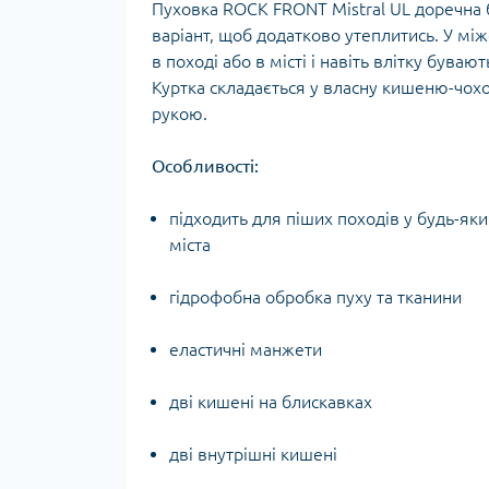
Пуховка ROCK FRONT Mistral UL доречна б
Тур
варіант, щоб додатково утеплитись. У мі
в поході або в місті і навіть влітку бува
Куртка складається у власну кишеню-чохо
рукою.
Особливості:
підходить для піших походів у будь-яки
міста
гідрофобна обробка пуху та тканини
еластичні манжети
дві кишені на блискавках
дві внутрішні кишені