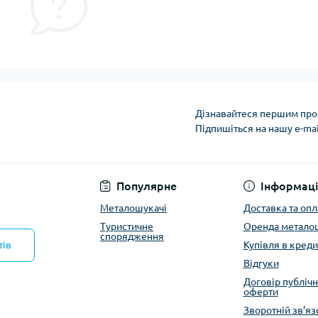
Дізнавайтеся першим про 
Підпишіться на нашу e-ma
Політика конфіденці
Популярне
Інформаці
Металошукачі
Доставка та опл
Туристичне
Оренда метало
спорядження
тів
Купівля в креди
Відгуки
Договір публічн
оферти
Зворотній зв’яз