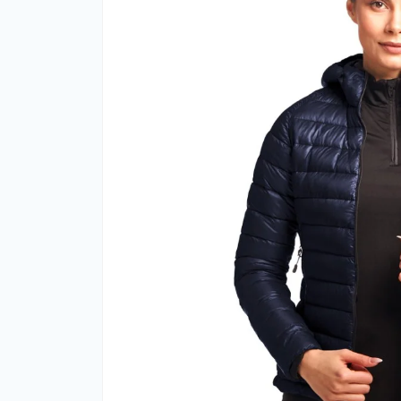
Фут
Кіло
Комп
Запч
Біот
Кем