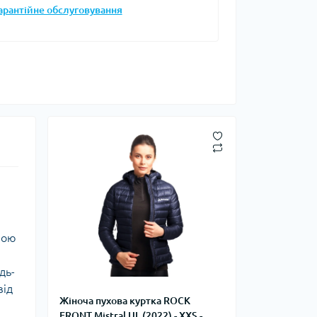
арантійне обслуговування
Запальнички
Кресала
анки, чайники,
Сухе пальне
Штормові сірники
судочки
суари
ду
ки
ади
и, стакани
ною
дь-
Снігоступи
від
Жіноча пухова куртка ROCK
Лавинне спорядження
FRONT Mistral UL (2022) - XXS -