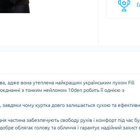
Г
моси
Кавоварки
Газові балони
мочашки
Казанки
Газові пальники
мопляшки
Каструлі, каз
Газові різаки
кавоварки
астини та аксесуари для
Мультипаливні пальники
мопосуду
Контейнери, 
Системи приготування їжі
Кухонні аксе
Спиртові пальники
Миски
Запчастини, аксесуари,
Набори посу
комплектуючі до пальників
Обробні дош
та балонів
Сковорідки
ва, адже вона утеплена найкращим українським пухом Fill
Столові прил
оєднанні з тонким нейлоном 10den робить її однією з
Чайники
Чашки, кружк
 завдяки чому куртка довго залишається сухою та ефектив
ня частина забезпечують свободу рухів і комфорт під час бу
єнічні засоби
Блок-ролики
обре облягає голову та обличчя і гарантує надійний захист 
ляд за шкірою та
Гаки
цезахисні засоби