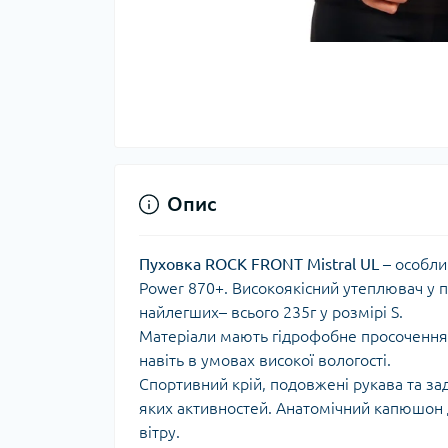
Тер
Тер
Тер
Запч
тер
Опис
Пуховка ROCK FRONT Mistral UL
– особли
Power 870+. Високоякісний утеплювач у п
найлегших– всього 235г у розмірі S.
Матеріали мають гідрофобне просочення,
навіть в умовах високої вологості.
Спортивний крій, подовжені рукава та зад
Гігі
яких активностей. Анатомічний капюшон д
Дог
вітру.
сон