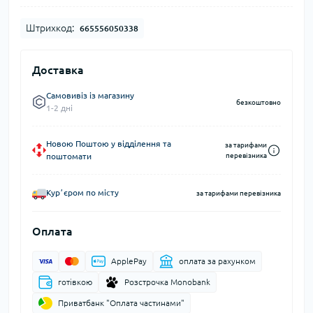
Штрихкод:
665556050338
Доставка
Самовивіз із магазину
безкоштовно
1-2 дні
Новою Поштою у відділення та
за тарифами
поштомати
перевізника
Курʼєром по місту
за тарифами перевізника
Оплата
ApplePay
оплата за рахунком
готівкою
Розстрочка Monobank
Приватбанк "Оплата частинами"