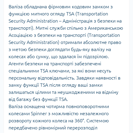
Валіза обладнана фірмовим кодовим замком з
функцією митного огляду
TSA (Transportation
Security Administration – Адміністрація з безпеки на
транспорті). Митні служби спільно з Американською
Асоціацією з безпеки на транспорті (Transportation
Security Administration) отримали абсолютне право
з метою безпеки доглядати будь-яку валізу на
колесах або сумку, що здалася їм підозрілою.
Агенти безпеки на транспорті забезпечені
спеціальними TSA ключами, за які вони несуть
персональну відповідальність. Завдяки наявності в
замку функції TSA після огляду ваші замки
залишаться цілими та неушкодженими на відміну
від багажу без функції TSA.
Валіза оснащена чотирма повноповоротними
колесами Spinner з можливістю незалежного
розвороту кожного колеса на 360°. Системою
передбачено рівномірний перерозподіл