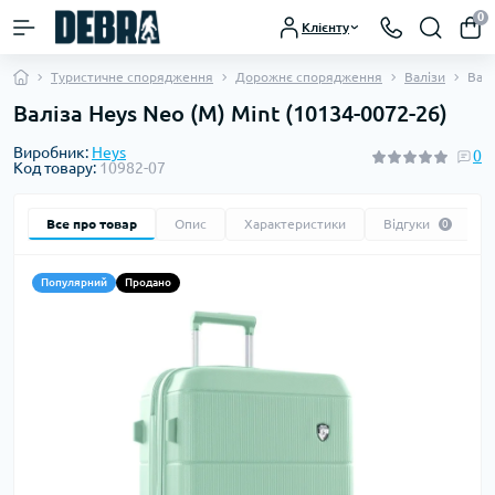
0
Клієнту
Туристичне спорядження
Дорожнє спорядження
Валізи
Валі
Валіза Heys Neo (M) Mint (10134-0072-26)
Виробник:
Heys
0
Код товару:
10982-07
Все про товар
Опис
Характеристики
Відгуки
0
Популярний
Продано