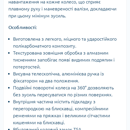
навантаження на кожне колесо, що сприяє
плавному руху і маневреності валізи, докладаючи
при цьому мінімум зусиль.
Особливості:
Виготовлена з легкого, міцного та ударостійкого
полікарбонатного композиту.
Текстурована зовнішня обробка з алмазним
тисненням запобігає появі видимих подряпин і
потертостей.
Висувна телескопічна, алюмінієва ручка із
фіксатором на два положення.
Подвійні поворотні колеса на 360° дозволяють
без зусиль пересуватися по різних поверхнях.
Внутрішня частина містить підкладку з
перегородкою на блискавці, компресійними
ременями на пряжках і великими сітчастими
кишенями на блискавці.
Вбудований кодовий замок TSA.