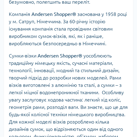
безумовно, полегшить ваш переліт.
Компанія
Andersen Shopper®
заснована у 1958 році
у м. Сатруп, Німеччина. За 60-річну історію
існування компанія стала провідним світовим
виробником сумок-візків, які, як і раніше,
виробляються безпосередньо в Німеччині.
Сумки-візки
Andersen Shopper®
уособлюють
традиційну німецьку якість, сучасні матеріали,
технології, інновації, модний та стильний дизайн,
творчий підхід до розробки нових моделей. Рами
візків виготовлені з алюмінію та сталі, а сумки – з
легкої міцної водонепроникної тканини. Особливу
увагу заслуговує ходова частина: легкий хід коліс,
геометрія рами, розподіл ваги. Ви знаєте, що це для
будь-якої колісної техніки німецького виробництва.
Для кожної моделі візків розроблено кілька
дизайнів сумок, що відрізняються один від одного
кольором, функціональністю, об'ємом, набором