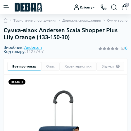
0
Клієнту
Туристичне спорядження
Дорожнє спорядження
Сумки господа
Сумка-візок Andersen Scala Shopper Plus
Lily Orange (133-150-30)
Виробник:
Andersen
0
Код товару:
11237-07
Все про товар
Опис
Характеристики
Відгуки
0
Продано