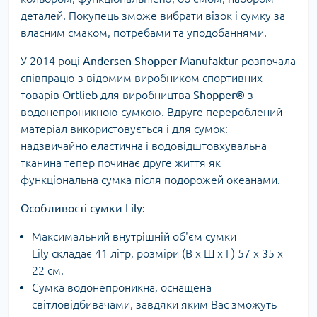
деталей. Покупець зможе вибрати візок і сумку за
власним смаком, потребами та уподобаннями.
У 2014 році
Andersen Shopper Manufaktur
розпочала
співпрацю з відомим виробником спортивних
товарів
Ortlieb
для виробництва
Shopper®
з
водонепроникною сумкою. Вдруге перероблений
матеріал використовується і для сумок:
надзвичайно еластична і водовідштовхувальна
тканина тепер починає друге життя як
функціональна сумка після подорожей океанами.
Особливості сумки Lily:
Максимальний внутрішній об'єм сумки
Lily складає 41 літр, розміри (В х Ш х Г) 57 x 35 x
22 см.
Сумка водонепроникна, оснащена
світловідбивачами, завдяки яким Вас зможуть