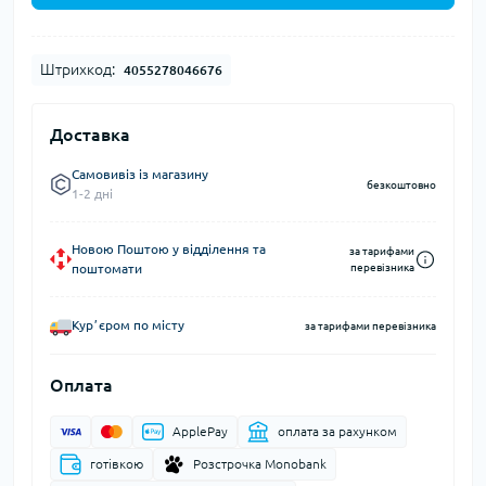
Штрихкод:
4055278046676
Доставка
Самовивіз із магазину
безкоштовно
1-2 дні
Новою Поштою у відділення та
за тарифами
поштомати
перевізника
Курʼєром по місту
за тарифами перевізника
Оплата
ApplePay
оплата за рахунком
готівкою
Розстрочка Monobank