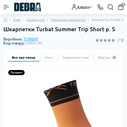
0
Клієнту
Одяг
Шкарпетки
Трекінгові шкарпетки
Шкарпетки Turbat Summ
Шкарпетки Turbat Summer Trip Short р. S
Виробник:
TURBAT
0
Код товару:
34601-05
Все про товар
Опис
Характеристики
Відгуки
0
Продано