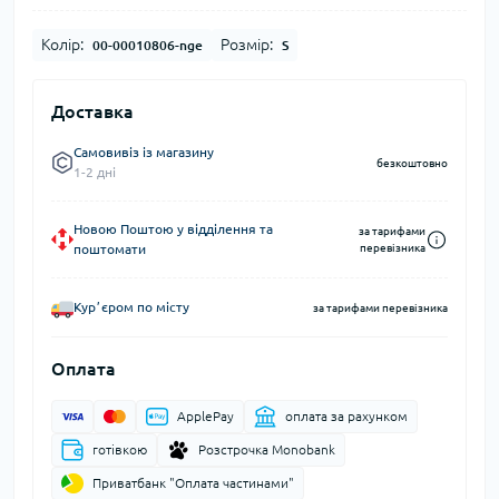
Колір:
Розмір:
00-00010806-nge
S
Доставка
Самовивіз із магазину
безкоштовно
1-2 дні
Новою Поштою у відділення та
за тарифами
поштомати
перевізника
Курʼєром по місту
за тарифами перевізника
Оплата
ApplePay
оплата за рахунком
готівкою
Розстрочка Monobank
Приватбанк "Оплата частинами"