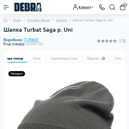
0
Клієнту
Одяг
Головні убори
Шапки
Шапка Turbat Saga р. Uni
Шапка Turbat Saga р. Uni
Виробник:
TURBAT
0
Код товару:
35047-05
Все про товар
Опис
Характеристики
Відгуки
Питання
0
Продано