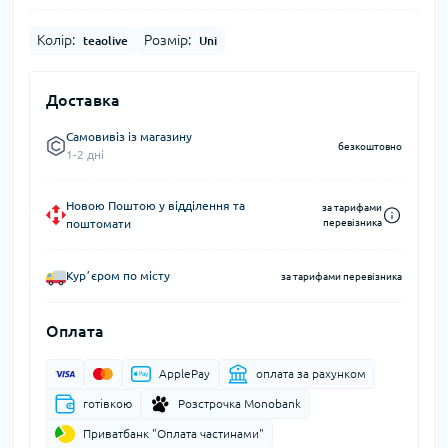
Колір:
Розмір:
teaolive
Uni
Доставка
Самовивіз із магазину
безкоштовно
1-2 дні
Новою Поштою у відділення та
за тарифами
поштомати
перевізника
Курʼєром по місту
за тарифами перевізника
Оплата
ApplePay
оплата за рахунком
готівкою
Розстрочка Monobank
Приватбанк "Оплата частинами"