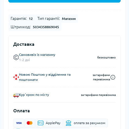
Гарантія:
Тип гарантії:
12
Магазин
Штрихкод:
5034358869045
Доставка
Самовивіз із магазину
безкоштовно
1-2 дні
Новою Поштою у відділення та
за тарифами
поштомати
перевізника
Курʼєром по місту
за тарифами перевізника
Оплата
ApplePay
оплата за рахунком