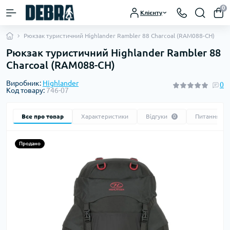
0
Клієнту
Рюкзак туристичний Highlander Rambler 88 Charcoal (RAM088-CH)
Рюкзак туристичний Highlander Rambler 88
Charcoal (RAM088-CH)
Виробник:
Highlander
0
Код товару:
746-07
Все про товар
Характеристики
Відгуки
Питання
0
0
Продано