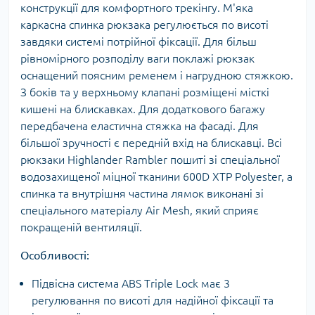
конструкції для комфортного трекінгу. М'яка
каркасна спинка рюкзака регулюється по висоті
завдяки системі потрійної фіксації. Для більш
рівномірного розподілу ваги поклажі рюкзак
оснащений поясним ременем і нагрудною стяжкою.
З боків та у верхньому клапані розміщені місткі
кишені на блискавках. Для додаткового багажу
передбачена еластична стяжка на фасаді. Для
більшої зручності є передній вхід на блискавці. Всі
рюкзаки Highlander Rambler пошиті зі спеціальної
водозахищеної міцної тканини 600D XTP Polyester, а
спинка та внутрішня частина лямок виконані зі
спеціального матеріалу Air Mesh, який сприяє
покращеній вентиляції.
Особливості:
Підвісна система ABS Triple Lock має 3
регулювання по висоті для надійної фіксації та