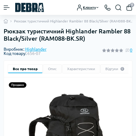
0
Клієнту
Рюкзак туристичний Highlander Rambler 88 Black/Silver (RAM088-BK.SR
Рюкзак туристичний Highlander Rambler 88
Black/Silver (RAM088-BK.SR)
Виробник:
Highlander
0
Код товару:
656-07
Все про товар
Опис
Характеристики
Відгуки
0
Продано