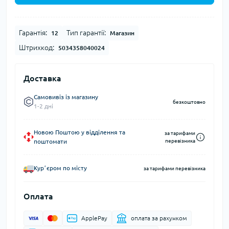
Гарантія:
Тип гарантії:
12
Магазин
Штрихкод:
5034358040024
Доставка
Самовивіз із магазину
безкоштовно
1-2 дні
Новою Поштою у відділення та
за тарифами
поштомати
перевізника
Курʼєром по місту
за тарифами перевізника
Оплата
ApplePay
оплата за рахунком