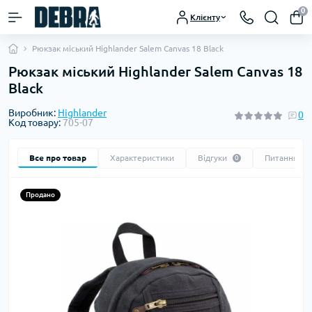
0
Клієнту
Рюкзак міський Highlander Salem Canvas 18 Black
Рюкзак міський Highlander Salem Canvas 18
Black
Виробник:
Highlander
0
Код товару:
705-07
Все про товар
Характеристики
Відгуки
Питання
0
0
Продано