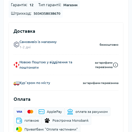
Гарантія:
Тип гарантії:
12
Магазин
Штрихкод:
5034358038670
Доставка
Самовивіз із магазину
безкоштовно
1-2 дні
Новою Поштою у відділення та
за тарифами
поштомати
перевізника
Курʼєром по місту
за тарифами перевізника
Оплата
ApplePay
оплата за рахунком
готівкою
Розстрочка Monobank
Приватбанк "Оплата частинами"