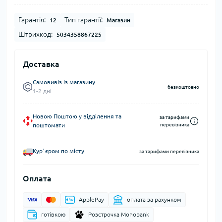
Гарантія:
Тип гарантії:
12
Магазин
Штрихкод:
5034358867225
Доставка
Самовивіз із магазину
безкоштовно
1-2 дні
Новою Поштою у відділення та
за тарифами
поштомати
перевізника
Курʼєром по місту
за тарифами перевізника
Оплата
ApplePay
оплата за рахунком
готівкою
Розстрочка Monobank