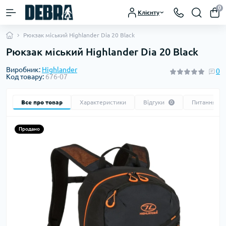
0
Клієнту
Рюкзак міський Highlander Dia 20 Black
Рюкзак міський Highlander Dia 20 Black
Виробник:
Highlander
0
Код товару:
676-07
Все про товар
Характеристики
Відгуки
Питання
0
0
Продано