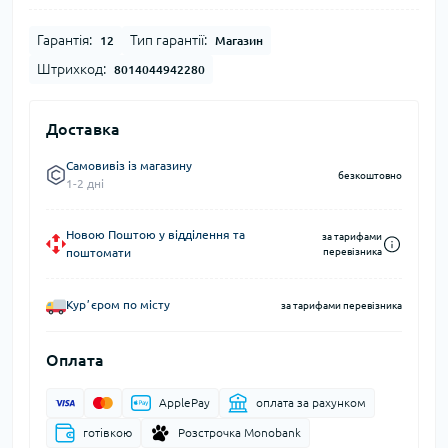
Гарантія:
Тип гарантії:
12
Магазин
Штрихкод:
8014044942280
Доставка
Самовивіз із магазину
безкоштовно
1-2 дні
Новою Поштою у відділення та
за тарифами
поштомати
перевізника
Курʼєром по місту
за тарифами перевізника
Оплата
ApplePay
оплата за рахунком
готівкою
Розстрочка Monobank