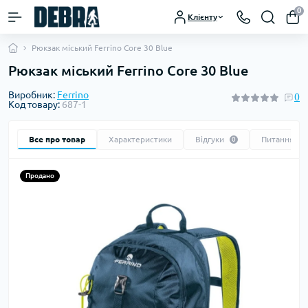
0
Клієнту
Рюкзак міський Ferrino Core 30 Blue
Рюкзак міський Ferrino Core 30 Blue
Виробник:
Ferrino
0
Код товару:
687-1
Все про товар
Характеристики
Відгуки
Питання
0
0
Продано