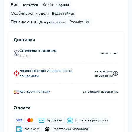
Вид:
Колір:
Перчатки
Чорний
Особливості моделі:
Водостойкая
Призначення:
Розмір:
Для риболовлі
XL
Доставка
Самовивіз із магазину
безкоштовно
1-2 дні
Новою Поштою у відділення та
за тарифами
поштомати
перевізника
Курʼєром по місту
за тарифами перевізника
Оплата
ApplePay
оплата за рахунком
готівкою
Розстрочка Monobank