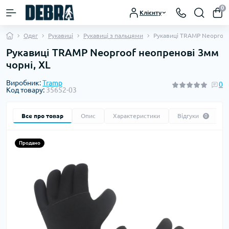
0
Клієнту
Одяг
Рукавиці
Рукавиці з пальцями
Рукавиці TRAMP Neoproof
Рукавиці TRAMP Neoproof неопренові 3мм
чорні, XL
Виробник:
Tramp
0
Код товару:
35652-03
Все про товар
Опис
Характеристики
Відгуки
0
Продано