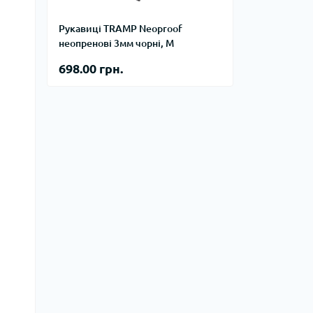
тупи
Рукавиці TRAMP Neoproof
е спорядження
неопренові 3мм чорні, M
тузок
698.00 грн.
Баули
Валізи
Гаманці
Дорожні сумки
Замки та аксесуари для валіз
Косметички
Органайзери
Поясні сумки
Сумки на кермо
Сумки на плече
Шопери
Мішки для речей