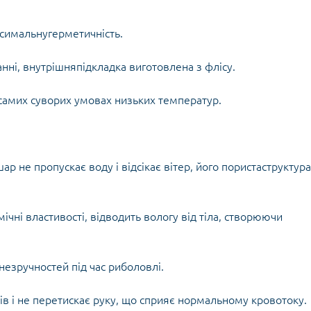
Кішки, льдос
истичні рушники
Льодоруби
симальнугерметичність.
Страхувальн
Сумки для мо
нні, внутрішняпідкладка виготовлена з флісу.
в самих суворих умовах низьких температур.
 не пропускає воду і відсікає вітер, його пористаструктура
мічні властивості, відводить вологу від тіла, створюючи
езручностей під час риболовлі.
ів і не перетискає руку, що сприяє нормальному кровотоку.