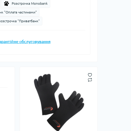
Розстрочка Monobank
Запальнички
нк "Оплата частинами"
Кресала
розстрочка "Приватбанк"
анки, чайники,
Сухе пальне
Штормові сірники
судочки
арантійне обслуговування
суари
ду
ки
ади
и, стакани
Снігоступи
Лавинне спорядження