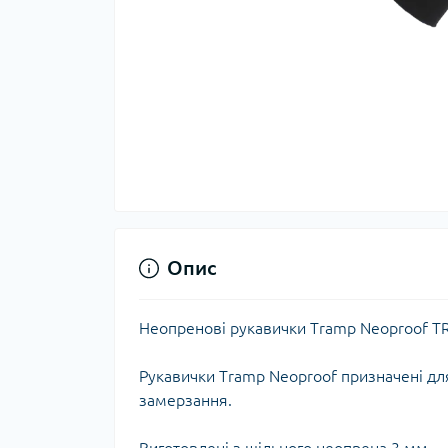
Тер
Тер
Тер
Запч
тер
Опис
Неопренові рукавички Tramp Neoproof T
Рукавички Tramp Neoproof призначені для
замерзання.
Гігі
Дог
сон