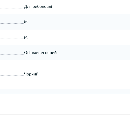
Для риболовлі
M
M
Осіньо-весняний
Чорний