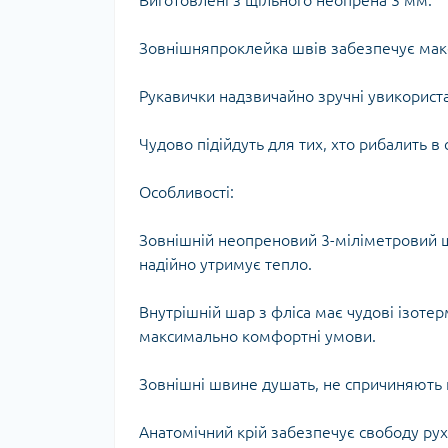
Виготовлені з щільного неопрена 3 мм.
Тур
Зовнішняпроклейка швів забезпечує мак
Рукавички надзвичайно зручні увикориста
Чудово підійдуть для тих, хто рибалить 
Особливості:
Зовнішній неопреновий 3-міліметровий шар
надійно утримує тепло.
Внутрішній шар з фліса має чудові ізотер
максимально комфортні умови.
Зовнішні швине душать, не спричиняють н
Анатомічний крій забезпечує свободу рух