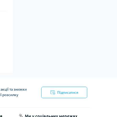
акції та знижки
Підписатися
il розсилку
йності
я
Ми у соціальних мережах