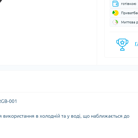
готівкою
моси
Кавоварки
Газові балони
Приватба
мочашки
Казанки
Газові пальники
Миттєва 
мопляшки
Каструлі, каз
Газові різаки
кавоварки
астини та аксесуари для
Мультипаливні пальники
мопосуду
Контейнери, 
Системи приготування їжі
Г
Кухонні аксе
Спиртові пальники
Миски
Запчастини, аксесуари,
Набори посу
комплектуючі до пальників
Обробні дош
та балонів
Сковорідки
Столові прил
Чайники
Чашки, кружк
RGB-001
 використання в холодній та у воді, що наближається до
єнічні засоби
Блок-ролики
ляд за шкірою та
Гаки
цезахисні засоби