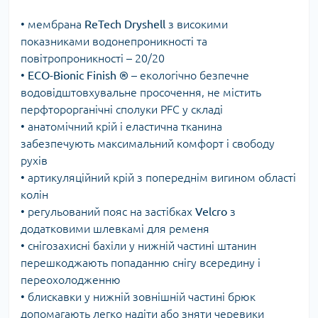
• мембрана
ReTech
Dryshell
з високими
показниками водонепроникності та
повітропроникності – 20/20
•
ECO-Bionic
Finish
®
– екологічно безпечне
водовідштовхувальне просочення, не містить
перфторорганічні сполуки PFC у складі
• анатомічний крій і еластична тканина
забезпечують максимальний комфорт і свободу
рухів
• артикуляційний крій з попереднім вигином області
колін
• регульований пояс на застібках
Velcro
з
додатковими шлевкамі для ременя
• снігозахисні бахіли у нижній частині штанин
перешкоджають попаданню снігу всередину і
переохолодженню
• блискавки у нижній зовнішній частині брюк
допомагають легко надіти або зняти черевики