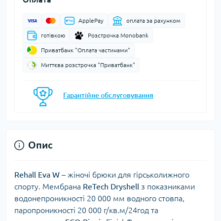
ApplePay
оплата за рахунком
готівкою
Розстрочка Monobank
Приватбанк "Оплата частинами"
Миттєва розстрочка "Приватбанк"
Гарантійне обслуговування
Опис
Rehall
Eva
W
– жіночі брюки для гірськолижного
спорту. Мембрана
ReTech
Dryshell
з показниками
водонепроникності 20 000 мм водного стовпа,
паропроникності 20 000 г/кв.м/24год та