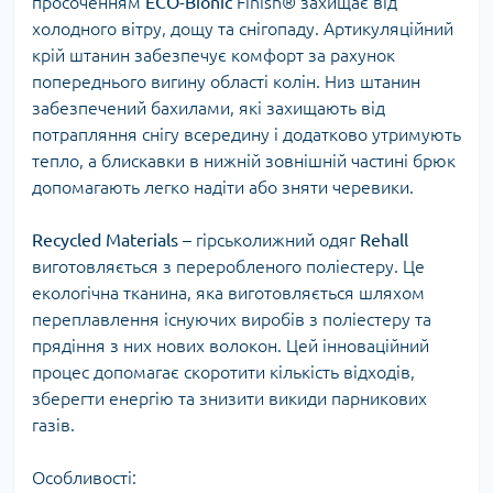
просоченням
ECO-Bionic
Finish® захищає від
холодного вітру, дощу та снігопаду. Артикуляційний
крій штанин забезпечує комфорт за рахунок
попереднього вигину області колін. Низ штанин
забезпечений бахилами, які захищають від
потрапляння снігу всередину і додатково утримують
тепло, а блискавки в нижній зовнішній частині брюк
допомагають легко надіти або зняти черевики.
Recycled
Materials
– гірськолижний одяг
Rehall
виготовляється з переробленого поліестеру. Це
екологічна тканина, яка виготовляється шляхом
переплавлення існуючих виробів з поліестеру та
прядіння з них нових волокон. Цей інноваційний
процес допомагає скоротити кількість відходів,
зберегти енергію та знизити викиди парникових
газів.
Особливості: