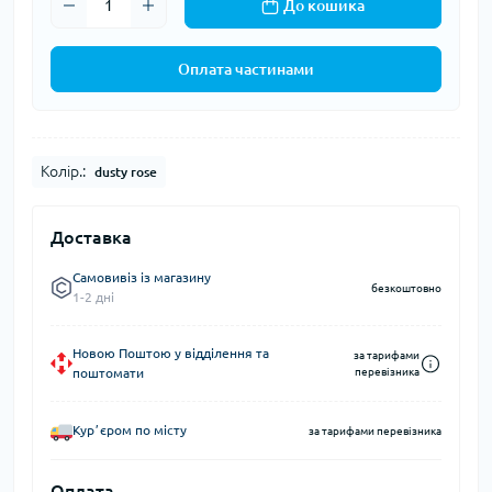
До кошика
Оплата частинами
Колір.:
dusty rose
Доставка
Самовивіз із магазину
безкоштовно
1-2 дні
Новою Поштою у відділення та
за тарифами
поштомати
перевізника
Курʼєром по місту
за тарифами перевізника
Оплата