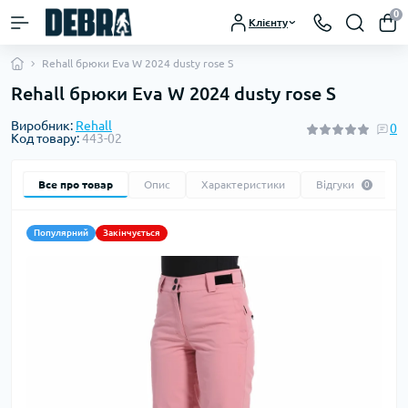
0
Клієнту
Rehall брюки Eva W 2024 dusty rose S
Rehall брюки Eva W 2024 dusty rose S
Виробник:
Rehall
0
Код товару:
443-02
Все про товар
Опис
Характеристики
Відгуки
0
Популярний
Закінчується