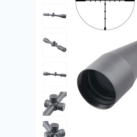
Фут
Кіло
Комп
Запч
Біот
Кем