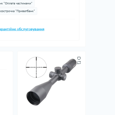
нк "Оплата частинами"
Запальнички
розстрочка "Приватбанк"
Кресала
анки, чайники,
Сухе пальне
Штормові сірники
арантійне обслуговування
судочки
суари
ду
ки
ади
и, стакани
Снігоступи
Лавинне спорядження