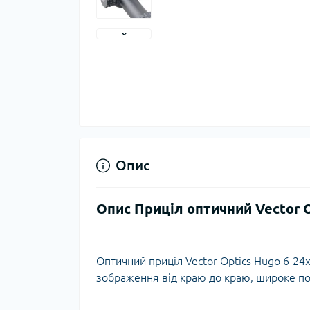
Тер
Тер
Тер
Запч
тер
Опис
Опис Приціл оптичний Vector O
Оптичний приціл Vector Optics Hugo 6-24x
зображення від краю до краю, широке пол
Гігі
Дог
сон