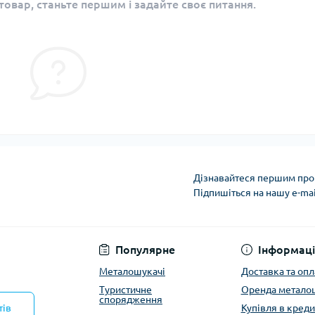
овар, станьте першим і задайте своє питання.
Дізнавайтеся першим про 
Підпишіться на нашу e-ma
Політика конфіденці
Популярне
Інформаці
Металошукачі
Доставка та опл
Туристичне
Оренда метало
спорядження
тів
Купівля в креди