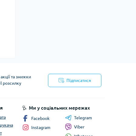
акції та знижки
Підписатися
il розсилку
йності
я
Ми у соціальних мережах
ата
Telegram
Facebook
шукача
Viber
Instagram
т