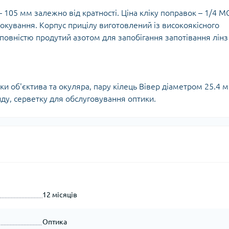
Кішки, льдос
истичні рушники
– 105 мм залежно від кратності. Ціна кліку поправок – 1/4 М
Льодоруби
кування. Корпус прицілу виготовлений із високоякісного
Страхувальн
 повністю продутий азотом для запобігання запотівання лінз
Сумки для мо
и об'єктива та окуляра, пару кілець Вівер діаметром 25.4 м
ду, серветку для обслуговування оптики.
12 місяців
Оптика