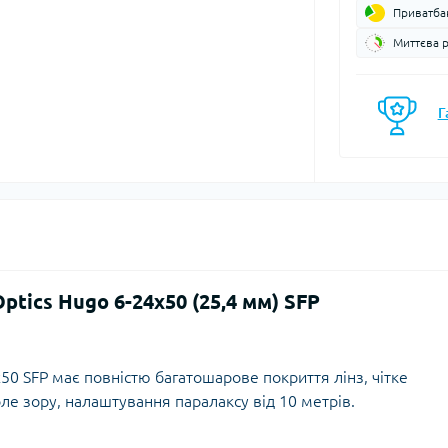
Приватба
моси
Кавоварки
Газові балони
Миттєва 
мочашки
Казанки
Газові пальники
мопляшки
Каструлі, каз
Газові різаки
кавоварки
астини та аксесуари для
Г
Мультипаливні пальники
мопосуду
Контейнери, 
Системи приготування їжі
Кухонні аксе
Спиртові пальники
Миски
Запчастини, аксесуари,
Набори посу
комплектуючі до пальників
Обробні дош
та балонів
Сковорідки
Столові прил
Чайники
ptics Hugo 6-24x50 (25,4 мм) SFP
Чашки, кружк
50 SFP має повністю багатошарове покриття лінз, чітке
е зору, налаштування паралаксу від 10 метрів.
єнічні засоби
Блок-ролики
ляд за шкірою та
Гаки
цезахисні засоби