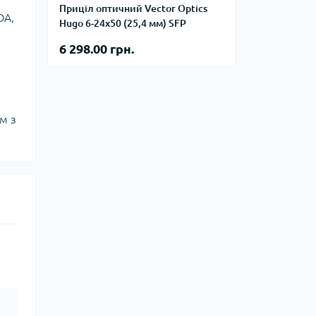
тупи
Приціл оптичний Vector Optics
ОА,
Hugo 6-24x50 (25,4 мм) SFP
е спорядження
6 298.00 грн.
тузок
Баули
м з
Валізи
Гаманці
Дорожні сумки
Замки та аксесуари для валіз
Косметички
Органайзери
Поясні сумки
Сумки на кермо
Сумки на плече
Шопери
Мішки для речей