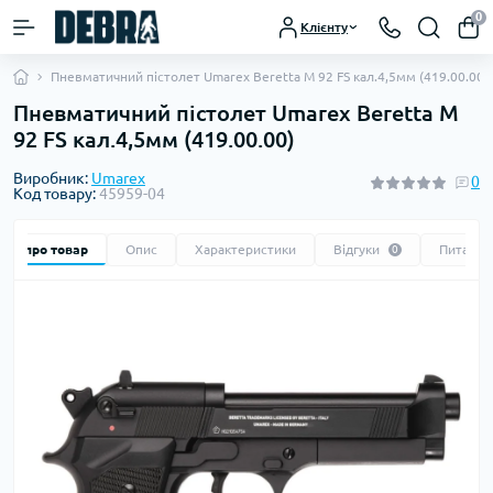
0
Клієнту
Пневматичний пістолет Umarex Beretta M 92 FS кал.4,5мм (419.00.00)
Пневматичний пістолет Umarex Beretta M
92 FS кал.4,5мм (419.00.00)
Виробник:
Umarex
0
Код товару:
45959-04
Все про товар
Опис
Характеристики
Відгуки
Питання
0