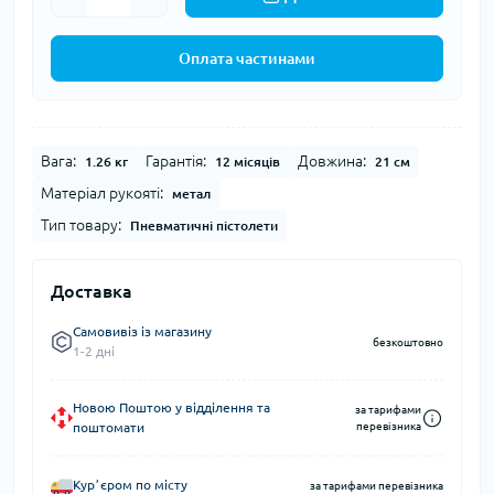
Оплата частинами
Вага:
Гарантія:
Довжина:
1.26 кг
12 місяців
21 см
Матеріал рукояті:
метал
Тип товару:
Пневматичні пістолети
Доставка
Самовивіз із магазину
безкоштовно
1-2 дні
Новою Поштою у відділення та
за тарифами
поштомати
перевізника
Курʼєром по місту
за тарифами перевізника