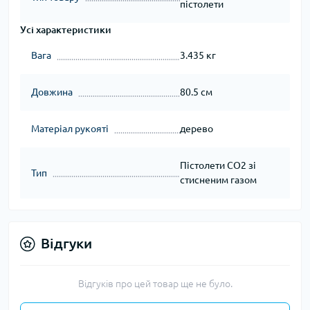
пістолети
Усі характеристики
Вага
3.435 кг
Довжина
80.5 см
Матеріал рукояті
дерево
Пістолети CO2 зі
Тип
стисненим газом
Відгуки
Відгуків про цей товар ще не було.