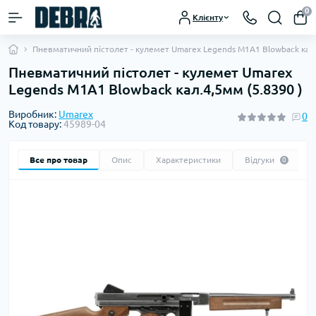
0
Клієнту
Пневматичний пістолет - кулемет Umarex Legends M1A1 Blowback кал.
Пневматичний пістолет - кулемет Umarex
Legends M1A1 Blowback кал.4,5мм (5.8390 )
Виробник:
Umarex
0
Код товару:
45989-04
Все про товар
Опис
Характеристики
Відгуки
0