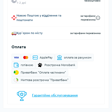
безкоштовно
1-2 дні
Новою Поштою у відділення та
за тарифами
поштомати
перевізника
Курʼєром по місту
за тарифами перевізника
Оплата
ApplePay
оплата за рахунком
готівкою
Розстрочка Monobank
Приватбанк "Оплата частинами"
Миттєва розстрочка "Приватбанк"
Гарантійне обслуговування