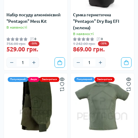
Набір посуду алюмінієвий
Сумка герметична
"Pentagon" Mess Kit
"Pentagon" Dry Bag EFI
В наявності
(зелена)
В наявності
0
0
756.00 грн.
1 242.00 грн.
-30%
-30%
529.00 грн.
869.00 грн.
Популярний
Акція
Закінчується
Популярний
Закінчується