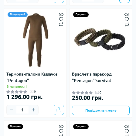
Популярний
Продано
Термопанталони Kissavos
Браслет з паракорд
"Pentagon"
"Pentagon" Survival
В наявності
0
0
1 296.00 грн.
250.00 грн.
Повідомити мене
Продано
Продано