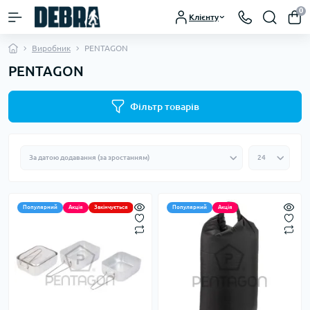
0
Клієнту
Виробник
PENTAGON
PENTAGON
Фільтр товарів
Популярний
Акція
Закінчується
Популярний
Акція