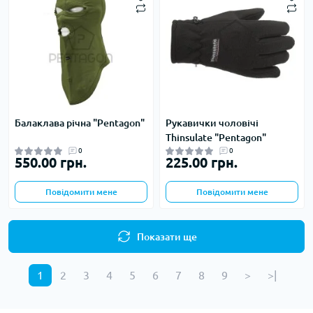
Балаклава річна "Pentagon"
Рукавички чоловічі
Thinsulate "Pentagon"
0
0
550.00 грн.
225.00 грн.
Повідомити мене
Повідомити мене
Показати ще
1
2
3
4
5
6
7
8
9
>
>|