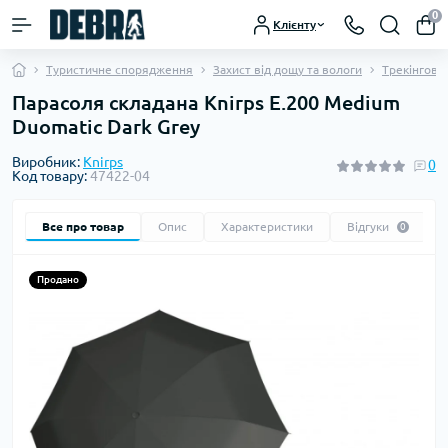
0
Клієнту
Туристичне спорядження
Захист від дощу та вологи
Трекінгові 
Парасоля складана Knirps E.200 Medium
Duomatic Dark Grey
Виробник:
Knirps
0
Код товару:
47422-04
Все про товар
Опис
Характеристики
Відгуки
0
Продано