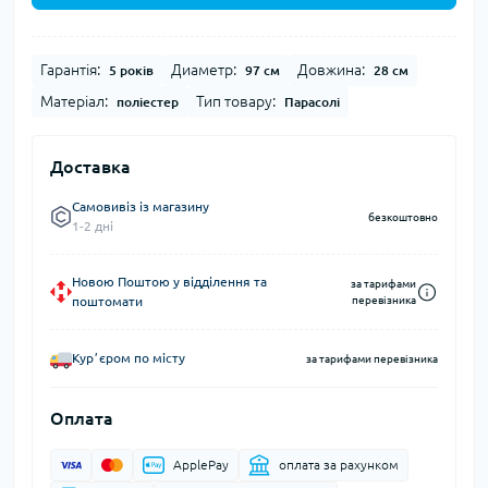
Гарантія:
Диаметр:
Довжина:
5 років
97 см
28 см
Матеріал:
Тип товару:
поліестер
Парасолі
Доставка
Самовивіз із магазину
безкоштовно
1-2 дні
Новою Поштою у відділення та
за тарифами
поштомати
перевізника
Курʼєром по місту
за тарифами перевізника
Оплата
ApplePay
оплата за рахунком