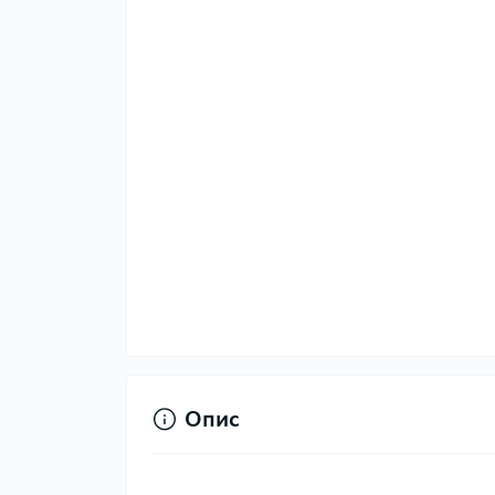
Тер
Тер
Тер
Запч
тер
Опис
Гігі
Дог
сон