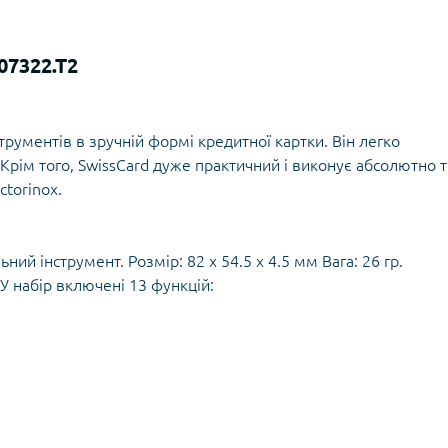
Кішки, льдос
истичні рушники
Льодоруби
Страхувальн
07322.T2
Сумки для мо
струментів в зручній формі кредитної картки. Він легко
 Крім того, SwissCard дуже практичний і виконує абсолютно т
ctorinox.
ий інструмент. Розмір: 82 х 54.5 х 4.5 мм Вага: 26 гр.
У набір включені 13 функцій: