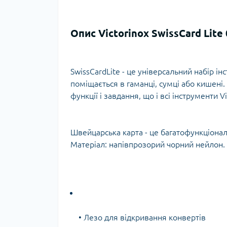
Тур
Опис Victorinox SwissCard Lite 
SwissCardLite - це універсальний набір ін
поміщається в гаманці, сумці або кишені.
функції і завдання, що і всі інструменти Vi
Швейцарська карта - це багатофункціональн
Матеріал: напівпрозорий чорний нейлон. 
• Лезо для відкривання конвертів