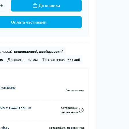
До кошика
Кавоварки кемпінгові
а та контейнери
Казанки кемпінгові
Електричні грілки
Оплата частинами
Набори посуду кемпінгові
Хімічні грілки
Чайники кемпінгові
Туристичні газові плити
 ножа:
кишеньковий, швейцарський
Довжина:
Тип заточки:
ів
82 мм
прямий
Компаси
тні системи
Чохли для карт
 магазину
безкоштовно
води
ю у відділення та
за тарифами
і води
перевізника
 місту
за тарифами перевізника