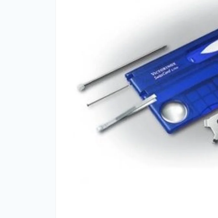
Фут
Кіло
Комп
Запч
Біот
Кем