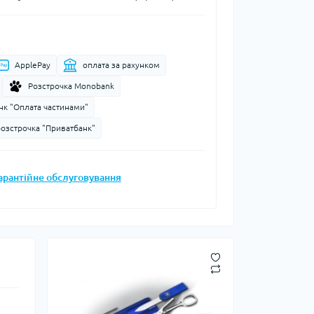
Запальнички
Кресала
анки, чайники,
Сухе пальне
ApplePay
оплата за рахунком
Штормові сірники
судочки
Розстрочка Monobank
суари
нк "Оплата частинами"
розстрочка "Приватбанк"
ду
ки
арантійне обслуговування
ади
и, стакани
Снігоступи
Лавинне спорядження