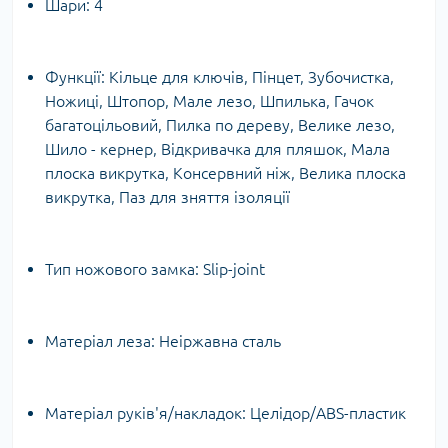
Шари:
4
Функції:
Кільце для ключів, Пінцет, Зубочистка,
Ножиці, Штопор, Мале лезо, Шпилька, Гачок
багатоцільовий, Пилка по дереву, Велике лезо,
Шило - кернер, Відкривачка для пляшок, Мала
плоска викрутка, Консервний ніж, Велика плоска
викрутка, Паз для зняття ізоляції
Тип ножового замка:
Slip-joint
Матеріал леза:
Неіржавна сталь
Матеріал руків'я/накладок:
Целідор/ABS-пластик