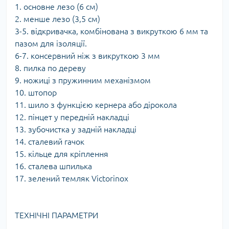
1. основне лезо (6 см)
2. менше лезо (3,5 см)
3-5. відкривачка, комбінована з викруткою 6 мм та
пазом для ізоляції.
6-7. консервний ніж з викруткою 3 мм
8. пилка по дереву
9. ножиці з пружинним механізмом
10. штопор
11. шило з функцією кернера або дірокола
12. пінцет у передній накладці
13. зубочистка у задній накладці
14. сталевий гачок
15. кільце для кріплення
16. сталева шпилька
17. зелений темляк Victorinox
ТЕХНІЧНІ ПАРАМЕТРИ