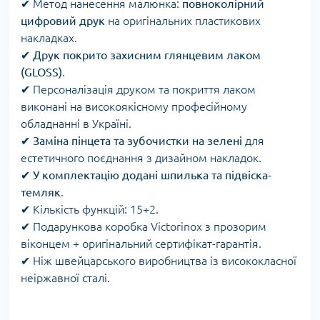
✔ Метод нанесення малюнка:
повноколірний
цифровий друк
на оригінальних пластикових
накладках.
✔
Друк покрито захисним глянцевим лаком
(GLOSS)
.
✔ Персоналізація друком та покриття лаком
виконані на високоякісному професійному
обладнанні в Україні.
✔
Заміна пінцета та зубочистки на зелені
для
естетичного поєднання з дизайном накладок.
✔
У комплектацію додані шпилька та підвіска-
темляк
.
✔ Кількість функцій: 15+2.
✔ Подарункова коробка Victorinox з прозорим
віконцем + оригінальний сертифікат-гарантія.
✔ Ніж швейцарського виробництва із висококласної
неіржавної сталі.