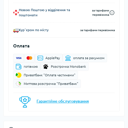
Новою Поштою у відділення та
за тарифами
поштомати
перевізника
Курʼєром по місту
за тарифами перевізника
Оплата
ApplePay
оплата за рахунком
готівкою
Розстрочка Monobank
Приватбанк "Оплата частинами"
Миттєва розстрочка "Приватбанк"
Гарантійне обслуговування