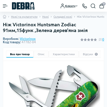
0
Клієнту
Ножі та мультитули
Ножі
Складані ножі
Ніж Victorinox Hunts
Ніж Victorinox Huntsman Zodiac
91мм,15функ ,Зелена дерев'яна змія
Виробник:
Victorinox
0
Код товару:
47782-04
Все про товар
Опис
Характеристики
Відгуки
0