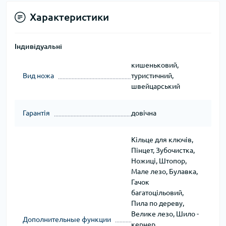
Характеристики
Індивідуальні
кишеньковий,
Вид ножа
туристичний,
швейцарський
Гарантія
довічна
Кільце для ключів,
Пінцет, Зубочистка,
Ножиці, Штопор,
Мале лезо, Булавка,
Гачок
багатоцільовий,
Пила по дереву,
Велике лезо, Шило -
Дополнительные функции
кернер,