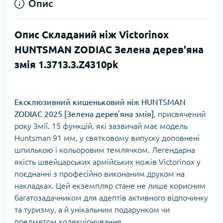
Опис
Опис Складаний ніж Victorinox
HUNTSMAN ZODIAC Зелена дерев'яна
змія 1.3713.3.Z4310pk
Ексклюзивний кишеньковий ніж HUNTSMAN
ZODIAC 2025 [Зелена дерев'яна змія]
, присвячений
року Змії. 15 функцій, які зазвичай має модель
Huntsman 91 мм, у святковому випуску доповнені
шпилькою і кольоровим темлячком. Легендарна
якість швейцарських армійських ножів Victorinox у
поєднанні з професійно виконаним друком на
накладках. Цей екземпляр стане не лише корисним
багатозадачником для адептів активного відпочинку
та туризму, а й унікальним подарунком чи
предметом колекціонування.