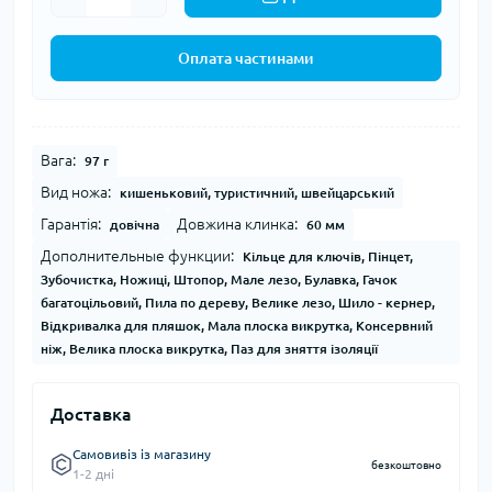
Оплата частинами
Вага:
97 г
Вид ножа:
кишеньковий, туристичний, швейцарський
Гарантія:
Довжина клинка:
довічна
60 мм
Дополнительные функции:
Кільце для ключів, Пінцет,
Зубочистка, Ножиці, Штопор, Мале лезо, Булавка, Гачок
багатоцільовий, Пила по дереву, Велике лезо, Шило - кернер,
Відкривалка для пляшок, Мала плоска викрутка, Консервний
ніж, Велика плоска викрутка, Паз для зняття ізоляції
Доставка
Самовивіз із магазину
безкоштовно
1-2 дні