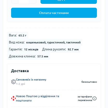
Оплата частинами
Вага:
65.2 г
Вид ножа:
кишеньковий, туристичний, тактичний
Гарантія:
Длина рукояти:
12 місяців
92.7 мм
Довжина клинка:
57.5 мм
Доставка
Самовивіз із магазину
безкоштовно
1-2 дні
Новою Поштою у відділення та
за тарифами
поштомати
перевізника