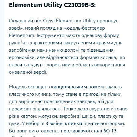
Elementum Utility C23039B-5:
Складаний ніж Civivi Elementum Utility пропонує
зовсім новий погляд на модель-бестселер
Elementum. Інструменти мають однакову форму
руківʼя з характерними закругленими краями для
запобігання наминанню долоні та підвищення
ергономіки, але відрізняються формою клинка, що
вносить відчутні корективи в область використання
оновленої версії.
Модель оснащена
канцелярським ножем
замість
класичного клинка, тому стане в пригоді не тільки
для вирішення повсякденних завдань, а й для
професійної діяльності. Тонке лезо акуратно й точно
ріже картон, мотузки, вироби зі шкіри, пластику та
гуми. У наборі є
3 змінні клинки
ідентичної форми.
Всі вони виготовлені з
нержавіючої сталі 6Cr13
,