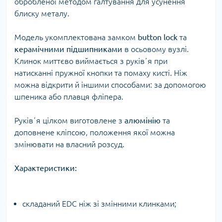
обробленої методом галтування для усунення
блиску металу.
Модель укомплектована замком
button lock
та
керамічними підшипниками
в осьовому вузлі.
Клинок миттєво виймається з руківʼя при
натисканні пружної кнопки та помаху кисті. Ніж
можна відкрити й іншими способами: за допомогою
шпеника або плавця фліпера.
Руківʼя цілком виготовлене з
алюмінію
та
доповнене кліпсою, положення якої можна
змінювати на власний розсуд.
Характеристики:
складаний EDC ніж зі змінними клинками;