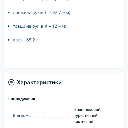
довжина руківʼя – 92,7 мм;
товщина руківʼя – 12 мм;
вага – 65,2 г.
Характеристики
Індивідуальні
кишеньковий,
Вид ножа
туристичний,
тактичний