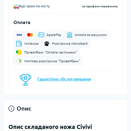
Курʼєром по місту
за тарифами перевізника
Оплата
ApplePay
оплата за рахунком
готівкою
Розстрочка Monobank
Приватбанк "Оплата частинами"
Миттєва розстрочка "Приватбанк"
Гарантійне обслуговування
Опис
Опис складаного ножа Civivi