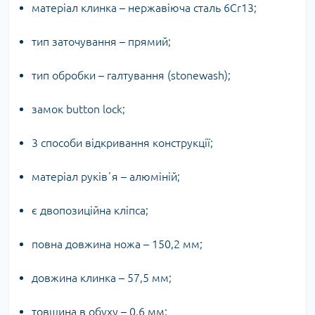
матеріал клинка – нержавіюча сталь 6Cr13;
тип заточування – прямий;
тип обробки – галтування (stonewash);
замок button lock;
3 способи відкривання конструкції;
матеріал руківʼя – алюміній;
є двопозиційна кліпса;
повна довжина ножа – 150,2 мм;
довжина клинка – 57,5 мм;
товщина в обуху – 0,6 мм;