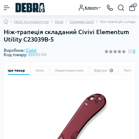
0
Клієнту
Ножі та мультитули
Ножі
Складані ножі
Ніж-трапеція складани
Ніж-трапеція складаний Civivi Elementum
Utility C23039B-5
Виробник:
Civivi
0
Код товару:
48045-04
Все про товар
Опис
Характеристики
Відгуки
Питання
0