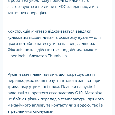
в роботі на укол, тому подібні клинки часто
застосовуються не лише в EDC завданнях, а й в
тактичних операціях.
Конструкція миттєво відкривається завдяки
кульковим підшипникам в осьовому вузлі — для
цього потрібно натиснути на плавець фліпера.
Фіксація ножа здійснюється подвійним замком:
Liner lock + блокатор Thumb Up.
Руківʼя має плавні вигини, що покращує хват і
перешкоджає появі почуття втоми в зап'ясті при
тривалому утриманні ножа. Плашки на руківʼї
виконані з шорсткого склопластику G10. Матеріал
не боїться різких перепадів температури, прямого
механічного впливу та контакту як з водою, так і з
агресивними сполуками.