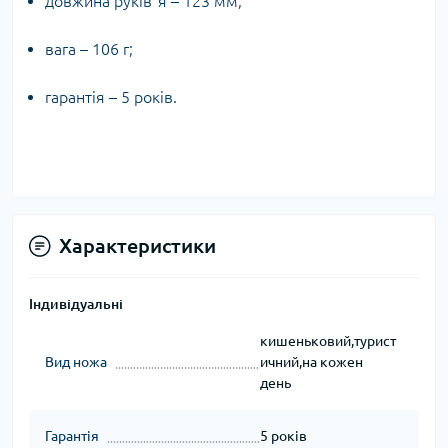
довжина руківʼя – 123 мм;
вага – 106 г;
гарантія – 5 років.
Характеристики
Індивідуальні
кишеньковий,турист
Вид ножа
ичний,на кожен
день
Гарантія
5 років