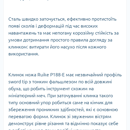
Сталь швидко заточується, ефективно протистоїть
появі сколів і деформацій під час високих
навантажень та має непогану корозійну стійкість за
умови дотримання простого правила догляду за
клинком: витирати його насухо після кожного
використання.
Клинок ножа Ruike P188-E має незвичайний профіль
sword tip з тонким фальшлезом по всій довжині
обуха, що робить інструмент схожим на
мініатюрний меч. При заточуванні клинка такого
типу основний упор робиться саме на кінчик для
збереження проникних здібностей, які є основною
перевагою форми. Клинок зі звуженим вістрям
демонструє рівне різання та відмінно показує себе