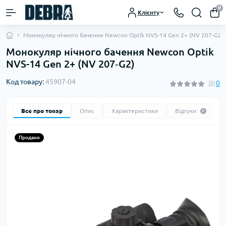
0
Клієнту
Монокуляр нічного бачення Newcon Optik NVS-14 Gen 2+ (NV 207‐G2)
Монокуляр нічного бачення Newcon Optik
NVS-14 Gen 2+ (NV 207‐G2)
Код товару:
45907-04
0
Все про товар
Опис
Характеристики
Відгуки
0
Продано