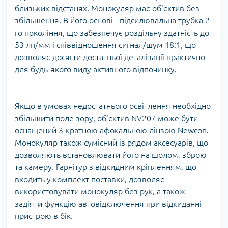
близьких відстанях. Монокуляр має об'єктив без
збільшення. В його основі - підсилювальна трубка 2-
го покоління, що забезпечує роздільну здатність до
53 лп/мм і співвідношення сигнал/шум 18:1, що
дозволяє досягти достатньої деталізації практично
для будь-якого виду активного відпочинку.
Якщо в умовах недостатнього освітлення необхідно
збільшити поле зору, об'єктив NV207 може бути
оснащений 3-кратною афокальною лінзою Newcon.
Монокуляр також сумісний із рядом аксесуарів, що
дозволяють встановлювати його на шолом, зброю
та камеру. Гарнітур з відкидним кріпленням, що
входить у комплект поставки, дозволяє
використовувати монокуляр без рук, а також
задіяти функцію автовідключення при відкиданні
пристрою в бік.