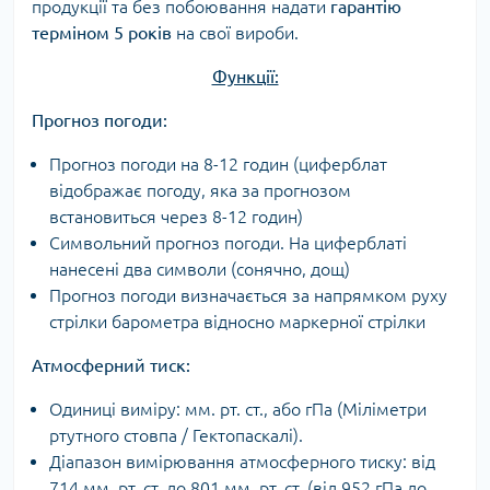
продукції та без побоювання надати
гарантію
терміном 5 років
на свої вироби.
Функції:
Прогноз погоди:
Прогноз погоди на 8-12 годин (циферблат
відображає погоду, яка за прогнозом
встановиться через 8-12 годин)
Символьний прогноз погоди. На циферблаті
нанесені два символи (сонячно, дощ)
Прогноз погоди визначається за напрямком руху
стрілки барометра відносно маркерної стрілки
Атмосферний тиск:
Одиниці виміру: мм. рт. ст., або гПа (Міліметри
ртутного стовпа / Гектопаскалі).
Діапазон вимірювання атмосферного тиску: від
714 мм. рт. ст. до 801 мм. рт. ст. (від 952 гПа до