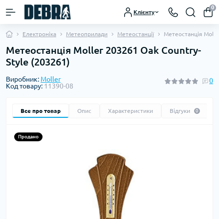
0
Клієнту
Електроніка
Метеоприлади
Метеостанції
Метеостанція Molle
Метеостанція Moller 203261 Oak Country-
Style (203261)
Виробник:
Moller
0
Код товару:
11390-08
Все про товар
Опис
Характеристики
Відгуки
0
Продано