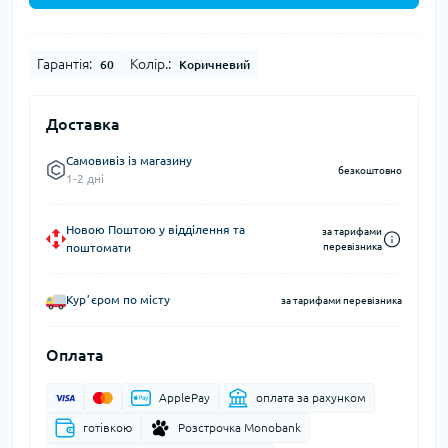
Гарантія:
Колір.:
60
Коричневий
Доставка
Самовивіз із магазину
безкоштовно
1-2 дні
Новою Поштою у відділення та
за тарифами
поштомати
перевізника
Курʼєром по місту
за тарифами перевізника
Оплата
ApplePay
оплата за рахунком
готівкою
Розстрочка Monobank