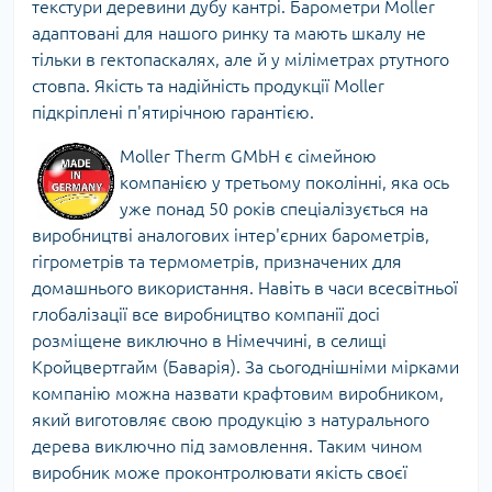
текстури деревини дубу кантрі. Барометри Moller
адаптовані для нашого ринку та мають шкалу не
тільки в гектопаскалях, але й у міліметрах ртутного
стовпа. Якість та надійність продукції Moller
підкріплені п'ятирічною гарантією.
Moller Therm GMbH є сімейною
компанією у третьому поколінні, яка ось
уже понад 50 років спеціалізується на
виробництві аналогових інтер'єрних барометрів,
гігрометрів та термометрів, призначених для
домашнього використання. Навіть в часи всесвітньої
глобалізації все виробництво компанії досі
розміщене виключно в Німеччині, в селищі
Кройцвертгайм (Баварія). За сьогоднішніми мірками
компанію можна назвати крафтовим виробником,
який виготовляє свою продукцію з натурального
дерева виключно під замовлення. Таким чином
виробник може проконтролювати якість своєї