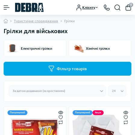
0
Клієнту
Туристичне спорядження
Грілки
Грілки для військових
Електричні грілки
Хімічні грілки
Фільтр товарів
Популярний
Популярний
Акція