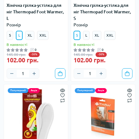
Хімічна грілка-устілка для
Хімічна грілка-устілка для
ніг Thermopad Foot Warmer,
ніг Thermopad Foot Warmer,
L
S
Розмір
Розмір
S
L
XL
XXL
S
L
XL
XXL
В наявності
В наявності
0
0
145.00 грн.
145.00 грн.
-30%
-30%
102.00 грн.
102.00 грн.
Популярний
Акція
Популярний
Акція