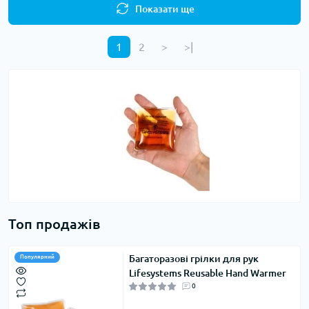
Показати ще
1
2
>
>|
Топ продажів
Багаторазові грілки для рук
Популярний
Lifesystems Reusable Hand Warmer
0