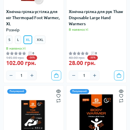
Хімічна грілка-устілка для
Хімічна грілка для рук Thaw
ніг Thermopad Foot Warmer,
Disposable Large Hand
XL
Warmers
Розмір
В наявності
S
L
XL
XXL
В наявності
0
0
145.00 грн.
40.00 грн.
-30%
-30%
102.00 грн.
28.00 грн.
Популярний
Популярний