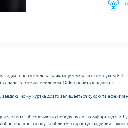
Г
моси
Кавоварки
Газові балони
мочашки
Казанки
Газові пальники
мопляшки
Каструлі, каз
Газові різаки
кавоварки
астини та аксесуари для
Мультипаливні пальники
мопосуду
Контейнери, 
Системи приготування їжі
Кухонні аксе
Спиртові пальники
Миски
Запчастини, аксесуари,
Набори посу
комплектуючі до пальників
Обробні дош
та балонів
Сковорідки
ва, адже вона утеплена найкращим українським пухом Fill
Столові прил
оєднанні з тонким нейлоном 10den робить її однією з
Чайники
Чашки, кружк
 завдяки чому куртка довго залишається сухою та ефектив
єнічні засоби
Блок-ролики
ня частина забезпечують свободу рухів і комфорт під час бу
ляд за шкірою та
Гаки
обре облягає голову та обличчя і гарантує надійний захист 
цезахисні засоби