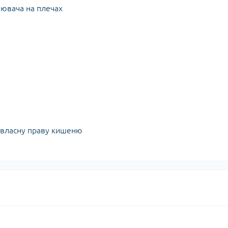
лювача на плечах
 власну праву кишеню