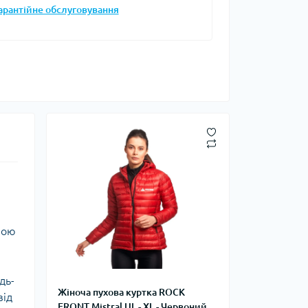
арантійне обслуговування
Запальнички
Кресала
анки, чайники,
Сухе пальне
Штормові сірники
судочки
суари
ду
ки
ади
и, стакани
ною
Снігоступи
дь-
Жіноча пухова куртка ROCK
Лавинне спорядження
від
FRONT Mistral UL - XL - Червоний