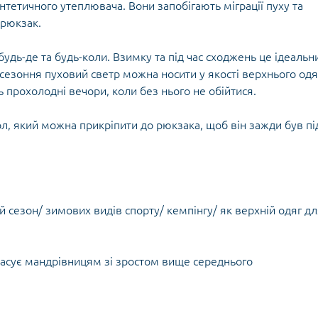
Кішки, льдос
синтетичного утеплювача. Вони запобігають міграції пуху та
истичні рушники
Льодоруби
 рюкзак.
Страхувальн
Сумки для мо
удь-де та будь-коли. Взимку та під час сходжень це ідеальн
жсезоння пуховий светр можна носити у якості верхнього одя
ють прохолодні вечори, коли без нього не обійтися.
л, який можна прикріпити до рюкзака, щоб він зажди був пі
й сезон/ зимових видів спорту/ кемпінгу/ як верхній одяг д
асує мандрівницям зі зростом вище середнього