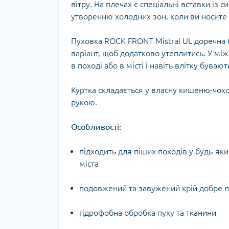
вітру. На плечах є спеціальні вставки із 
Тур
утворенню холодних зон, коли ви носите
Пуховка ROCK FRONT Mistral UL доречна б
варіант, щоб додатково утеплитись. У мі
в поході або в місті і навіть влітку бува
Куртка складається у власну кишеню-чохо
рукою.
Особливості:
підходить для піших походів у будь-яки
міста
подовжений та завужений крій добре п
гідрофобна обробка пуху та тканини