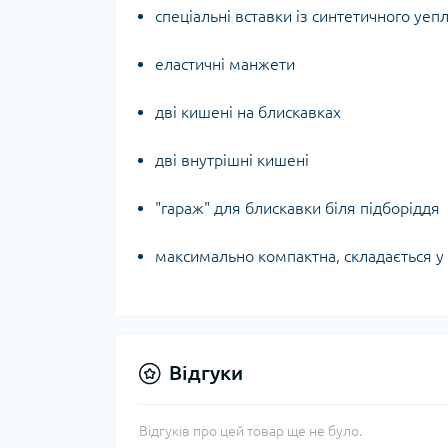
спеціальні вставки із синтетичного уеп
еластичні манжети
дві кишені на блискавках
дві внутрішні кишені
"гараж" для блискавки біля підборіддя
максимально компактна, складається у
Відгуки
Відгуків про цей товар ще не було.