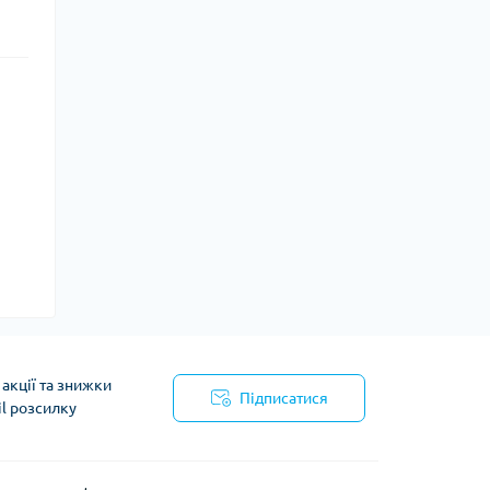
акції та знижки
Підписатися
il розсилку
йності