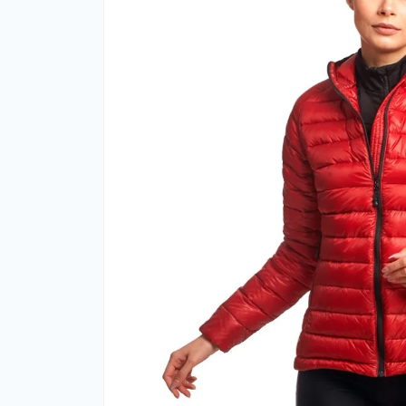
Фут
Кіло
Комп
Запч
Біот
Кем