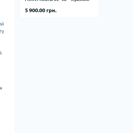
тупи
5 900.00 грн.
е спорядження
тузок
ий
гу
Баули
д
Валізи
Гаманці
Дорожні сумки
Замки та аксесуари для валіз
Косметички
ля
Органайзери
Поясні сумки
Сумки на кермо
Сумки на плече
Шопери
Мішки для речей