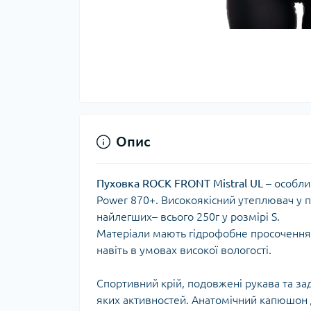
Тер
Тер
Тер
Запч
тер
Опис
Пуховка ROCK FRONT Mistral UL
– особли
Power 870+. Високоякісний утеплювач у п
найлегших– всього 250г у розмірі S.
Матеріали мають гідрофобне просочення,
навіть в умовах високої вологості.
Гігі
Спортивний крій, подовжені рукава та зад
Дог
яких активностей. Анатомічний капюшон д
сон