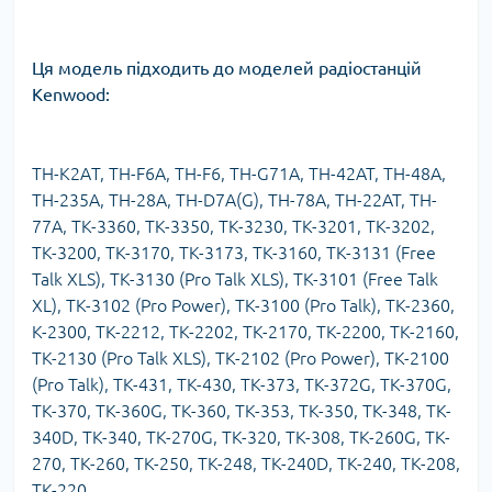
Ця модель підходить до моделей радіостанцій
Kenwood:
TH-К2AТ, TH-F6A, TH-F6, TH-G71A, TH-42AT, TH-48A,
TH-235A, TH-28A, TH-D7A(G), TH-78A, TH-22AT, TH-
77A, TK-3360, TK-3350, TK-3230, TK-3201, TK-3202,
TK-3200, TK-3170, TK-3173, TK-3160, TK-3131 (Free
Talk XLS), TK-3130 (Pro Talk XLS), TK-3101 (Free Talk
XL), TK-3102 (Pro Power), TK-3100 (Pro Talk), TK-2360,
K-2300, TK-2212, TK-2202, TK-2170, TК-2200, TK-2160,
TK-2130 (Pro Talk XLS), TK-2102 (Pro Power), TK-2100
(Pro Talk), TK-431, TK-430, TK-373, TK-372G, TK-370G,
TK-370, TK-360G, TK-360, TK-353, TK-350, TK-348, TK-
340D, TK-340, TK-270G, TK-320, TK-308, TK-260G, TK-
270, TK-260, TK-250, TK-248, TK-240D, TK-240, TK-208,
TK-220.