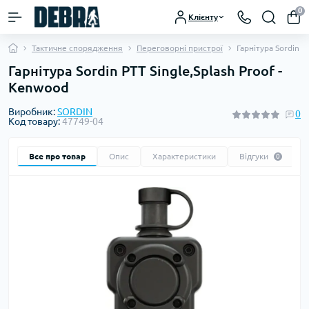
0
Клієнту
Тактичне спорядження
Переговорні пристрої
Гарнітура Sordin P
Гарнітура Sordin PTT Single,Splash Proof -
Kenwood
Виробник:
SORDIN
0
Код товару:
47749-04
Все про товар
Опис
Характеристики
Відгуки
0