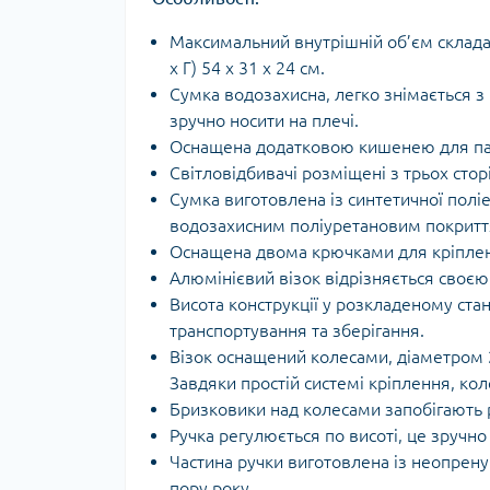
Тур
Максимальний внутрішній об’єм складає
х Г) 54 x 31 x 24 см.
Сумка водозахисна, легко знімається 
зручно носити на плечі.
Оснащена додатковою кишенею для па
Світловідбивачі розміщені з трьох сторі
Сумка виготовлена із синтетичної полі
водозахисним поліуретановим покриття
Оснащена двома крючками для кріпленн
Алюмінієвий візок відрізняється своєю
Висота конструкції у розкладеному стан
транспортування та зберігання.
Візок оснащений колесами, діаметром 2
Завдяки простій системі кріплення, ко
Бризковики над колесами запобігають 
Ручка регулюється по висоті, це зручн
Частина ручки виготовлена із неопрен
пору року.