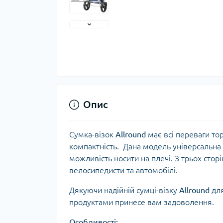
Тер
Тер
Тер
Запч
тер
Опис
Сумка-візок
Allround
має всі переваги то
компактність. Дана модель універсальна 
можливість носити на плечі. З трьох стор
велосипедисти та автомобілі.
Дякуючи надійній сумці-візку
Allround
для
Гігі
продуктами принесе вам задоволення.
Дог
Особливості:
сон