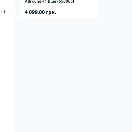
тупи
Allround 41 Blue (650065)
х Ш
4 099.00 грн.
е спорядження
тузок
Баули
Валізи
Гаманці
Дорожні сумки
Замки та аксесуари для валіз
Косметички
Органайзери
Поясні сумки
Сумки на кермо
Сумки на плече
Шопери
у
Мішки для речей