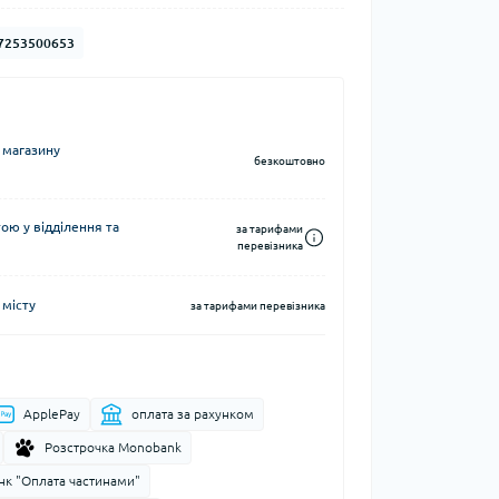
Кавоварки кемпінгові
7253500653
а та контейнери
Казанки кемпінгові
Електричні грілки
Набори посуду кемпінгові
Хімічні грілки
Чайники кемпінгові
Туристичні газові плити
 магазину
безкоштовно
ю у відділення та
за тарифами
перевізника
 місту
Компаси
за тарифами перевізника
тні системи
Чохли для карт
води
ApplePay
оплата за рахунком
і води
Розстрочка Monobank
нк "Оплата частинами"