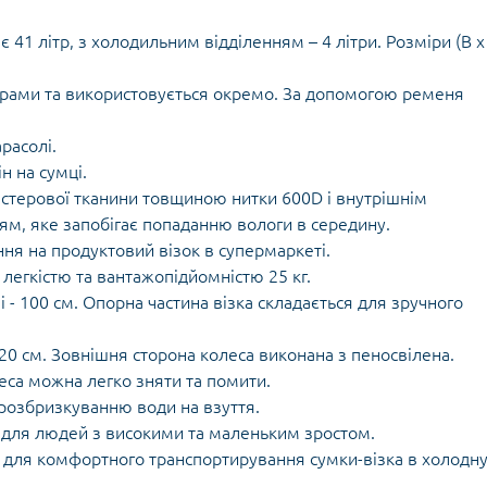
Кішки, льдос
истичні рушники
Льодоруби
 41 літр, з холодильним відділенням – 4 літри. Розміри (В 
Страхувальн
Сумки для мо
з рами та використовується окремо. За допомогою ременя
расолі.
н на сумці.
естерової тканини товщиною нитки 600D і внутрішнім
м, яке запобігає попаданню вологи в середину.
я на продуктовий візок в супермаркеті.
 легкістю та вантажопідйомністю 25 кг.
і - 100 см. Опорна частина візка складається для зручного
0 см. Зовнішня сторона колеса виконана з пеносвілена.
леса можна легко зняти та помити.
розбризкуванню води на взуття.
о для людей з високими та маленьким зростом.
у для комфортного транспортирування сумки-візка в холодн