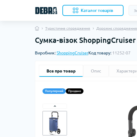
Каталог товарiв
Туристичне спорядження
Дорожнє спорядження
Cумка-візок ShoppingCruiser 
Скл
Виробник:
ShoppingCruiser
Код товару:
11252-07
Нож
Кухо
Кол
Все про товар
Опис
Характер
Акс
Ком
Наме
Популярний
Продано
Вкл
Бів
Под
Ков
Ком