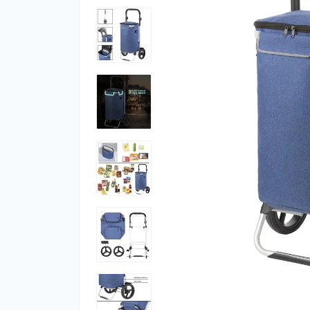
Фут
Кіло
Комп
Запч
Біот
Кем