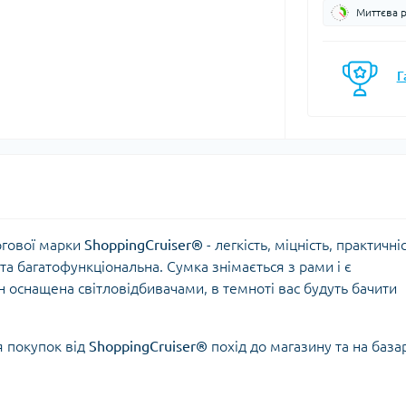
Миттєва 
моси
Кавоварки
Газові балони
мочашки
Казанки
Газові пальники
мопляшки
Каструлі, каз
Г
Газові різаки
кавоварки
астини та аксесуари для
Мультипаливні пальники
мопосуду
Контейнери, 
Системи приготування їжі
Кухонні аксе
Спиртові пальники
Миски
Запчастини, аксесуари,
Набори посу
комплектуючі до пальників
Обробні дош
та балонів
Сковорідки
ргової марки
ShoppingCruiser®
- легкість, міцність, практичніс
Столові прил
та багатофункціональна. Сумка знімається з рами і є
Чайники
ін оснащена світловідбивачами, в темноті вас будуть бачити
Чашки, кружк
 покупок від
ShoppingCruiser®
похід до магазину та на база
єнічні засоби
Блок-ролики
ляд за шкірою та
Гаки
цезахисні засоби