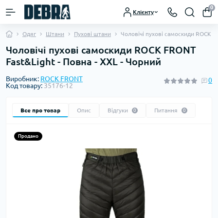
0
Клієнту
Одяг
Штани
Пухові штани
Чоловічі пухові самоскиди ROCK FR
Чоловічі пухові самоскиди ROCK FRONT
Fast&Light - Повна - XXL - Чорний
Виробник:
ROCK FRONT
0
Код товару:
35176-12
Все про товар
Опис
Відгуки
Питання
0
0
Продано