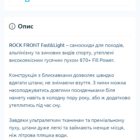
Опис
ROCK FRONT Fast&Light
– самоскиди для походів,
альпінізму та зимових видів спорту, утеплені
високоякісним гусячим пухом 870+ Fill Power.
Конструкція з блискавками дозволяє швидко
вдягати штани, не знімаючи взуття. З ними можна
насолоджуватись довгими посиденьками біля
намету навіть в холодну пору року, або ж додатково
утеплитись під час сну.
Завдяки ультралегким тканинам та преміальному
пуху, штани дуже легкі та займають менше місця,
ніж літрова пляшка води.