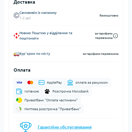
Доставка
Самовивіз із магазину
безкоштовно
1-2 дні
Новою Поштою у відділення та
за тарифами
поштомати
перевізника
Курʼєром по місту
за тарифами перевізника
Оплата
ApplePay
оплата за рахунком
готівкою
Розстрочка Monobank
Приватбанк "Оплата частинами"
Миттєва розстрочка "Приватбанк"
Гарантійне обслуговування